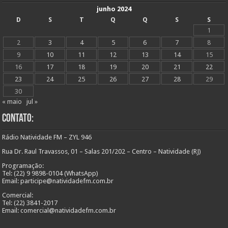
junho 2024
D
S
T
Q
Q
S
S
1
2
3
4
5
6
7
8
9
10
11
12
13
14
15
16
17
18
19
20
21
22
23
24
25
26
27
28
29
30
« maio
jul »
Contato:
Rádio Natividade FM – ZYL 946
Rua Dr. Raul Travassos, 01 – Salas 201/202 – Centro – Natividade (RJ)
Programação:
Tel: (22) 9 9898-0104 (WhatsApp)
Email: participe@natividadefm.com.br
Comercial:
Tel: (22) 3841-2017
Email: comercial@natividadefm.com.br