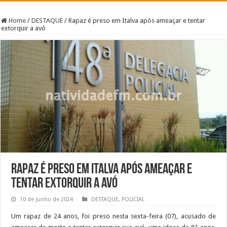
Home
/
DESTAQUE
/
Rapaz é preso em Italva após ameaçar e tentar
extorquir a avó
Rapaz é preso em Italva após ameaçar e
tentar extorquir a avó
10 de junho de 2024
DESTAQUE
,
POLICIAL
Um rapaz de 24 anos, foi preso nesta sexta-feira (07), acusado de