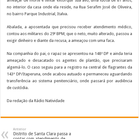
ameaçar de morte e tentar extorquir sua avó, uma idosa de 81 anos,
no interior da casa onde ela reside, na Rua Serafim José de Oliveira,
no bairro Parque Industrial, Italva.
Abalada, a aposentada que precisou receber atendimento médico,
contou aos militares do 29º BPM, que o neto, muito alterado, passou a
exigir dinheiro e diante da recusa, a ameaçou com uma faca.
Na companhia do pai, o rapaz se apresentou na 148ª DP e ainda teria
ameaçado e desacatado os agentes de plantão, que precisaram
algemá-lo. O caso seguiu para a registro na central de flagrantes da
143ª DP/Itaperuna, onde acabou autuado e permaneceu aguardando
transferência ao sistema penitenciário, onde passará por audiência
de custódia.
Da redação da Rádio Natividade
Anterior
Distrito de Santa Clara passa a
contar com atendimento de