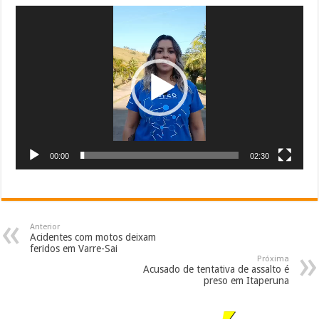
Tocador
de
vídeo
00:00
02:30
Anterior
Acidentes com motos deixam
feridos em Varre-Sai
Próxima
Acusado de tentativa de assalto é
preso em Itaperuna