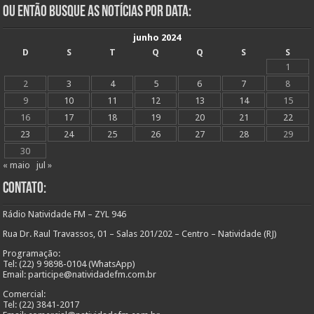
Ou Então Busque as Notícias Por Data:
junho 2024
D
S
T
Q
Q
S
S
1
2
3
4
5
6
7
8
9
10
11
12
13
14
15
16
17
18
19
20
21
22
23
24
25
26
27
28
29
30
« maio
jul »
Contato:
Rádio Natividade FM – ZYL 946
Rua Dr. Raul Travassos, 01 – Salas 201/202 – Centro – Natividade (RJ)
Programação:
Tel: (22) 9 9898-0104 (WhatsApp)
Email: participe@natividadefm.com.br
Comercial:
Tel: (22) 3841-2017