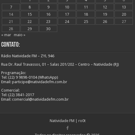
7
8
9
10
11
12
13
14
15
16
17
18
19
20
21
22
23
24
25
26
27
28
29
30
« mar
maio »
Contato:
Rádio Natividade FM – ZYL 946
Rua Dr. Raul Travassos, 01 – Salas 201/202 – Centro – Natividade (RJ)
Programação:
Tel: (22) 9 9898-0104 (WhatsApp)
Email: participe@natividadefm.com.br
Comercial:
Tel: (22) 3841-2017
Email: comercial@natividadefm.com.br
Natividade FM
|
ro0t