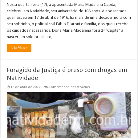
Nesta quarta-feira (17), a aposentada Maria Madalena Capita,
celebrou em Natividade, seu aniversário de 108 anos. A aposentada
que nasceu em 17 de abril de 1916, há mais de uma década mora com
seu sobrinho, o policial civil Fábio Fitaroni e família, dos quais recebe
os cuidados necessários. Dona Maria Madalena foi a 2ª “Capita” a
nascer em solo brasileiro, …
Leia Mais »
Foragido da Justiça é preso com drogas em
Natividade
em
18 de abril de 2024
Comentários desativados
Foragido
da
Justiça
é
preso
com
drogas
em
Natividade