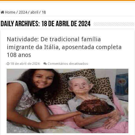
Home
/
2024
/
abril
/
18
Daily Archives:
18 de abril de 2024
Natividade: De tradicional família
imigrante da Itália, aposentada completa
108 anos
em
18 de abril de 2024
Comentários desativados
Natividade:
De
tradicional
família
imigrante
da
Itália,
aposentada
completa
108
anos