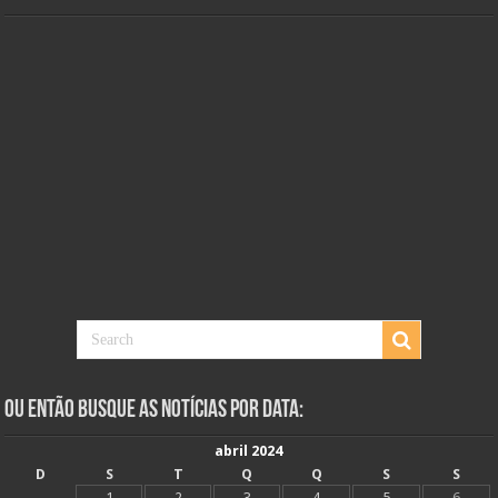
Ou Então Busque as Notícias Por Data:
abril 2024
D
S
T
Q
Q
S
S
1
2
3
4
5
6