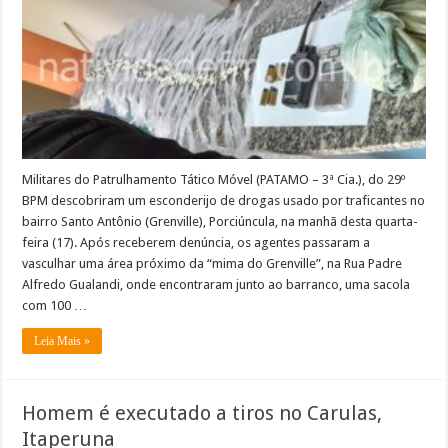
no
Grenville,
Porciúncula
Militares do Patrulhamento Tático Móvel (PATAMO – 3ª Cia.), do 29º
BPM descobriram um esconderijo de drogas usado por traficantes no
bairro Santo Antônio (Grenville), Porciúncula, na manhã desta quarta-
feira (17). Após receberem denúncia, os agentes passaram a
vasculhar uma área próximo da “mima do Grenville”, na Rua Padre
Alfredo Gualandi, onde encontraram junto ao barranco, uma sacola
com 100 …
Leia Mais »
Homem é executado a tiros no Carulas,
Itaperuna