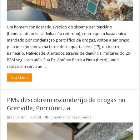
Um homem considerado evadido do sistema penitenciário
(beneficiado pela saidinha não retornou), contra quem havia outro
mandado por condenação por tráfico de drogas, voltou a ser preso
pelo mesmo motivo na tarde desta quarta-feira (17), no bairro
Balneário, Natividade. Alertados através de denúncia, militares do 29º
BPM seguiram até a Rua Dr. Antônio Pereira Pinto (beco), onde
realizaram cerco ao …
Leia Mais »
PMs descobrem esconderijo de drogas no
Grenville, Porciúncula
em
18 de abril de 2024
Comentários desativados
PMs
descobrem
esconderijo
de
drogas