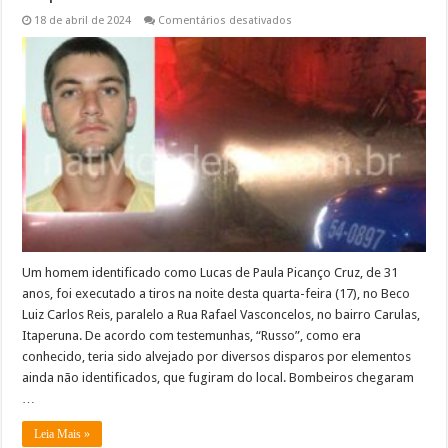
em
18 de abril de 2024
Comentários desativados
Homem
é
executado
a
tiros
no
Carulas,
Itaperuna
Um homem identificado como Lucas de Paula Picanço Cruz, de 31
anos, foi executado a tiros na noite desta quarta-feira (17), no Beco
Luiz Carlos Reis, paralelo a Rua Rafael Vasconcelos, no bairro Carulas,
Itaperuna. De acordo com testemunhas, “Russo”, como era
conhecido, teria sido alvejado por diversos disparos por elementos
ainda não identificados, que fugiram do local. Bombeiros chegaram
…
Leia Mais »