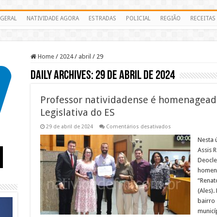
GERAL
NATIVIDADE AGORA
ESTRADAS
POLICIAL
REGIÃO
RECEITAS
Home
/
2024
/
abril
/
29
Daily Archives:
29 de abril de 2024
Professor natividadense é homenagead
Legislativa do ES
em
29 de abril de 2024
Comentários desativados
Professor
natividadense
Nesta 
é
Assis 
homenageado
pela
Deoclec
Assembleia
homen
Legislativa
do
“Renat
ES
(Ales).
bairro
municí