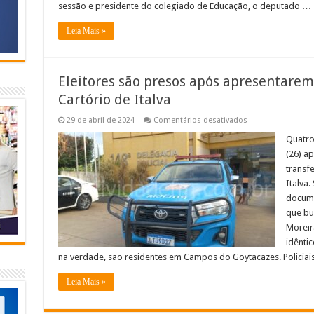
sessão e presidente do colegiado de Educação, o deputado …
Leia Mais »
Eleitores são presos após apresentare
Cartório de Italva
em
29 de abril de 2024
Comentários desativados
Eleitores
são
Quatro
presos
(26) a
após
apresentarem
transfe
documentos
Italva.
falsos
no
docume
Cartório
de
que bu
Italva
Moreir
idênti
na verdade, são residentes em Campos do Goytacazes. Policiais
Leia Mais »