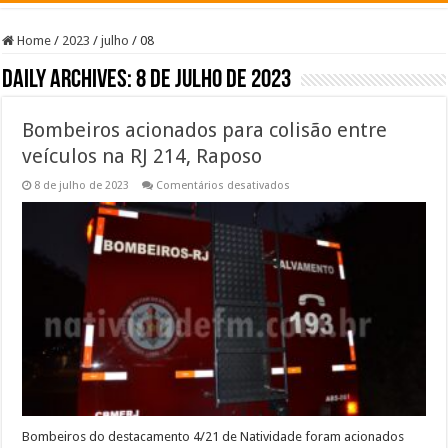
Home
/
2023
/
julho
/
08
Daily Archives:
8 de julho de 2023
Bombeiros acionados para colisão entre
veículos na RJ 214, Raposo
em
8 de julho de 2023
Comentários desativados
Bombeiros
acionados
para
colisão
entre
veículos
na
RJ
214,
Raposo
Bombeiros do destacamento 4/21 de Natividade foram acionados