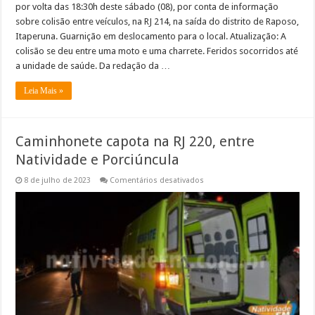
por volta das 18:30h deste sábado (08), por conta de informação
sobre colisão entre veículos, na RJ 214, na saída do distrito de Raposo,
Itaperuna. Guarnição em deslocamento para o local. Atualização: A
colisão se deu entre uma moto e uma charrete. Feridos socorridos até
a unidade de saúde. Da redação da …
Leia Mais »
Caminhonete capota na RJ 220, entre
Natividade e Porciúncula
em
8 de julho de 2023
Comentários desativados
Caminhonete
capota
na
RJ
220,
entre
Natividade
e
Porciúncula