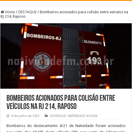
Home
/
DESTAQUE
/
Bombeiros acionados para colisão entre veículos na
RJ 214, Raposo
Bombeiros acionados para colisão entre
veículos na RJ 214, Raposo
8 de julho de 2023
DESTAQUE
,
NATIVIDADE AGORA
Bombeiros do destacamento 4/21 de Natividade foram acionados