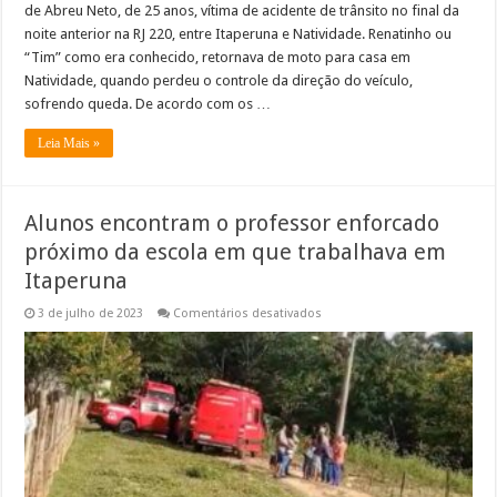
de Abreu Neto, de 25 anos, vítima de acidente de trânsito no final da
noite anterior na RJ 220, entre Itaperuna e Natividade. Renatinho ou
“Tim” como era conhecido, retornava de moto para casa em
Natividade, quando perdeu o controle da direção do veículo,
sofrendo queda. De acordo com os …
Leia Mais »
Alunos encontram o professor enforcado
próximo da escola em que trabalhava em
Itaperuna
em
3 de julho de 2023
Comentários desativados
Alunos
encontram
o
professor
enforcado
próximo
da
escola
em
que
trabalhava
em