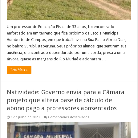
Itaperuna
Um professor de Educação Física de 33 anos, foi encontrado
enforcado em um terreno que fica próximo da Escola Municipal
Humberto de Campos, em que trabalhava, na Rua Paulo Abreu Dias,
no bairro Surubi, Itaperuna. Seus próprios alunos, que sentiram sua
ausência, o encontrado dependurado por uma corda, presa a uma
árvore, quase às margens do Rio Muriaé e acionaram …
Leia Mais »
Natividade: Governo envia para a Câmara
projeto que altera base de cálculo de
abono pago a professores aposentados
em
3 de julho de 2023
Comentários desativados
Natividade:
Governo
envia
para
a