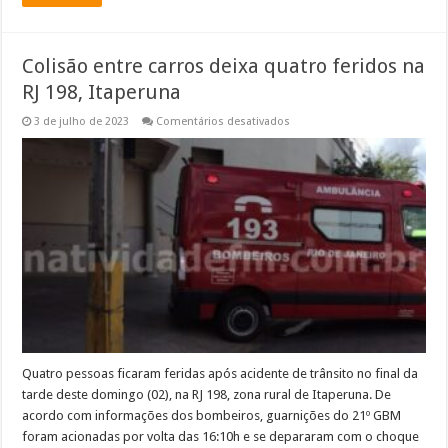
Colisão entre carros deixa quatro feridos na
RJ 198, Itaperuna
em
3 de julho de 2023
Comentários desativados
Colisão
entre
carros
deixa
quatro
feridos
na
RJ
198,
Itaperuna
Quatro pessoas ficaram feridas após acidente de trânsito no final da
tarde deste domingo (02), na RJ 198, zona rural de Itaperuna. De
acordo com informações dos bombeiros, guarnições do 21º GBM
foram acionadas por volta das 16:10h e se depararam com o choque