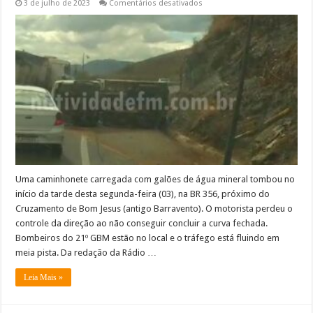
em
3 de julho de 2023
Comentários desativados
Caminhonete
tomba
na
BR
356,
próximo
ao
Cruzamento
de
Bom
Jesus
Uma caminhonete carregada com galões de água mineral tombou no
início da tarde desta segunda-feira (03), na BR 356, próximo do
Cruzamento de Bom Jesus (antigo Barravento). O motorista perdeu o
controle da direção ao não conseguir concluir a curva fechada.
Bombeiros do 21º GBM estão no local e o tráfego está fluindo em
meia pista. Da redação da Rádio …
Leia Mais »