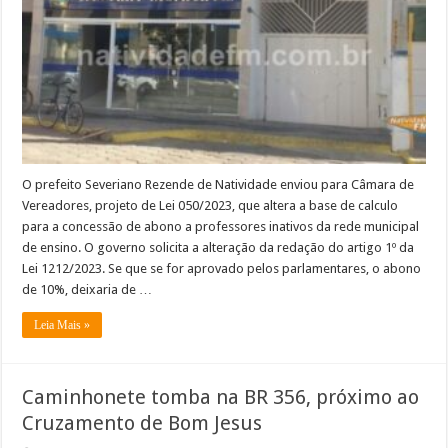
Câmara
projeto
que
altera
base
de
cálculo
de
abono
pago
a
professores
aposentados
O prefeito Severiano Rezende de Natividade enviou para Câmara de
Vereadores, projeto de Lei 050/2023, que altera a base de calculo
para a concessão de abono a professores inativos da rede municipal
de ensino. O governo solicita a alteração da redação do artigo 1º da
Lei 1212/2023. Se que se for aprovado pelos parlamentares, o abono
de 10%, deixaria de …
Leia Mais »
Caminhonete tomba na BR 356, próximo ao
Cruzamento de Bom Jesus