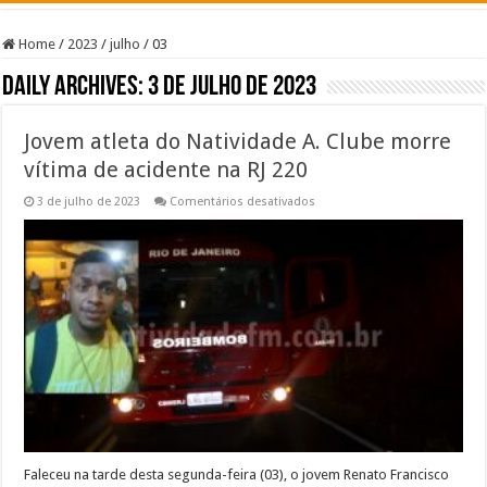
Home
/
2023
/
julho
/
03
Daily Archives:
3 de julho de 2023
Jovem atleta do Natividade A. Clube morre
vítima de acidente na RJ 220
em
3 de julho de 2023
Comentários desativados
Jovem
atleta
do
Natividade
A.
Clube
morre
vítima
de
acidente
na
RJ
220
Faleceu na tarde desta segunda-feira (03), o jovem Renato Francisco