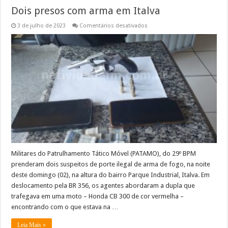
Dois presos com arma em Italva
em
3 de julho de 2023
Comentários desativados
Dois
presos
com
arma
em
Italva
Militares do Patrulhamento Tático Móvel (PATAMO), do 29º BPM
prenderam dois suspeitos de porte ilegal de arma de fogo, na noite
deste domingo (02), na altura do bairro Parque Industrial, Italva. Em
deslocamento pela BR 356, os agentes abordaram a dupla que
trafegava em uma moto – Honda CB 300 de cor vermelha –
encontrando com o que estava na …
Leia Mais »