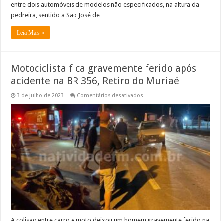
entre dois automóveis de modelos não especificados, na altura da
pedreira, sentido a São José de …
Leia Mais »
Motociclista fica gravemente ferido após
acidente na BR 356, Retiro do Muriaé
em
3 de julho de 2023
Comentários desativados
Motociclista
fica
gravemente
ferido
após
acidente
na
BR
356,
Retiro
do
Muriaé
A colisão entre carro e moto deixou um homem gravemente ferido na