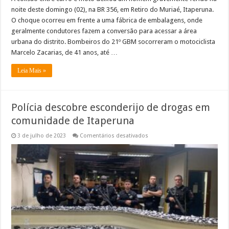
noite deste domingo (02), na BR 356, em Retiro do Muriaé, Itaperuna.
O choque ocorreu em frente a uma fábrica de embalagens, onde
geralmente condutores fazem a conversão para acessar a área
urbana do distrito. Bombeiros do 21º GBM socorreram o motociclista
Marcelo Zacarias, de 41 anos, até …
Leia Mais »
Polícia descobre esconderijo de drogas em
comunidade de Itaperuna
em
3 de julho de 2023
Comentários desativados
Polícia
descobre
esconderijo
de
drogas
em
comunidade
de
Itaperuna