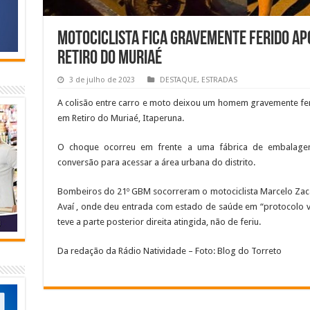
Motociclista fica gravemente ferido apó
Retiro do Muriaé
3 de julho de 2023
DESTAQUE
,
ESTRADAS
A colisão entre carro e moto deixou um homem gravemente feri
em Retiro do Muriaé, Itaperuna.
O choque ocorreu em frente a uma fábrica de embalagen
conversão para acessar a área urbana do distrito.
Bombeiros do 21º GBM socorreram o motociclista Marcelo Zacar
Avaí , onde deu entrada com estado de saúde em “protocolo v
teve a parte posterior direita atingida, não de feriu.
Da redação da Rádio Natividade – Foto: Blog do Torreto