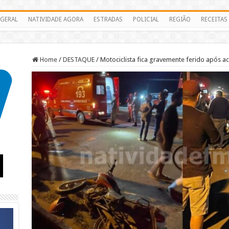
GERAL
NATIVIDADE AGORA
ESTRADAS
POLICIAL
REGIÃO
RECEITAS
Home
/
DESTAQUE
/
Motociclista fica gravemente ferido após ac