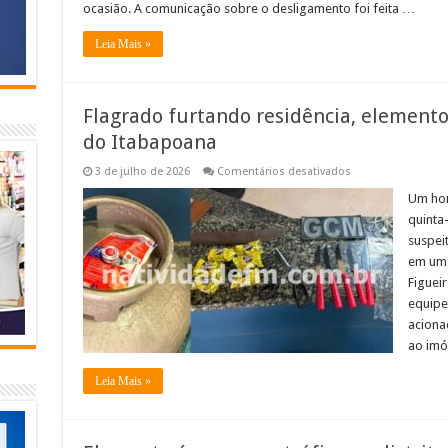
ocasião. A comunicação sobre o desligamento foi feita …
Leia Mais »
Flagrado furtando residência, element
do Itabapoana
em
3 de julho de 2026
Comentários desativados
Flagrado
furtando
Um hom
residência,
quinta-
elemento
acaba
suspei
preso
em uma
em
Bom
Figuei
Jesus
do
equipe 
Itabapoana
aciona
ao imó
Leia Mais »