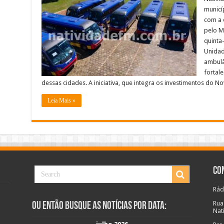
Sai
municí
e
Porciúncula
com a 
e
pelo M
outras
cidades
quinta-
recebem
novas
Unidad
unidades
ambulâ
móveis
do
fortal
Governo
dessas cidades. A iniciativa, que integra os investimentos do N
Federal
Leia Mais »
Co
Rád
Rua
Ou Então Busque as Notícias Por Data:
Nat