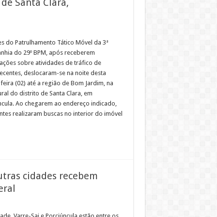
 de Santa Clara,
res do Patrulhamento Tático Móvel da 3ª
hia do 29º BPM, após receberem
ações sobre atividades de tráfico de
ecentes, deslocaram-se na noite desta
feira (02) até a região de Bom Jardim, na
ral do distrito de Santa Clara, em
ncula. Ao chegarem ao endereço indicado,
ntes realizaram buscas no interior do imóvel
outras cidades recebem
eral
ade, Varre-Sai e Porciúncula estão entre os