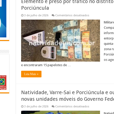
Elemento é preso por tráfico no distrito
Porciúncula
em
3 de julho de 2026
Comentários desativados
Elemento
é
Milita
preso
Compan
por
tráfico
inform
no
entorp
distrito
de
quinta-
Santa
Clara,
zona ru
Porciúncula
Porciú
os age
e encontraram 15 papelotes de …
Leia Mais »
Natividade, Varre-Sai e Porciúncula e 
novas unidades móveis do Governo Fed
em
3 de julho de 2026
Comentários desativados
Natividade,
Varre-
Nativid