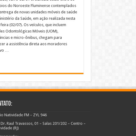
pios do Noroeste Fluminense contemplados
entrega de novas unidades móveis de saúde
inistério da Saúde, em ação realizada nesta
feira (02/07). Os veículos, que incluem
es Odontológicas Móveis (UOM),
ncias e micro-ônibus, chegam para
ecer a assistência direta aos moradores
ovo …
ntato:
io Natividade FM – ZYL 946
 Dr. Raul Travassos, 01 – Salas 201/202 – Centro –
ividade (RJ)