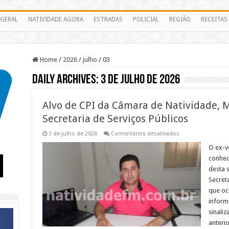
GERAL
NATIVIDADE AGORA
ESTRADAS
POLICIAL
REGIÃO
RECEITAS
Home
/
2026
/
julho
/
03
Daily Archives:
3 de julho de 2026
Alvo de CPI da Câmara de Natividade, M
Secretaria de Serviços Públicos
em
3 de julho de 2026
Comentários desativados
Alvo
de
O ex-v
CPI
conhec
da
Câmara
desta 
de
Secreta
Natividade,
Mineirinho
que oc
deixa
a
informa
Secretaria
sinaliz
de
Serviços
anteri
Públicos