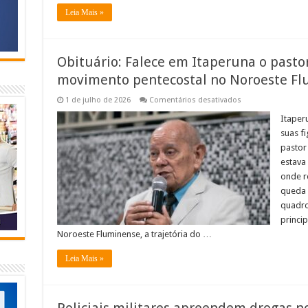
Leia Mais »
Obituário: Falece em Itaperuna o pastor
movimento pentecostal no Noroeste F
em
1 de julho de 2026
Comentários desativados
Obituário:
Falece
Itaperu
em
suas f
Itaperuna
o
pastor
pastor
estava 
Abel
Felippe,
onde r
pioneiro
do
queda 
movimento
quadro
pentecostal
no
princi
Noroeste
Noroeste Fluminense, a trajetória do …
Fluminense
Leia Mais »
Policiais militares apreendem drogas n