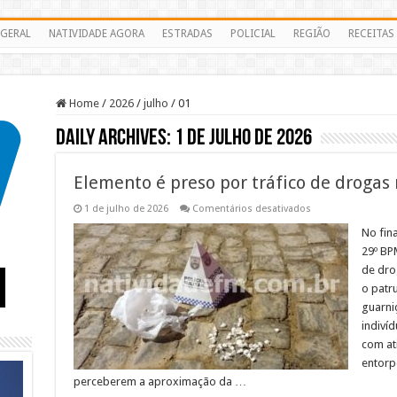
GERAL
NATIVIDADE AGORA
ESTRADAS
POLICIAL
REGIÃO
RECEITAS
Home
/
2026
/
julho
/
01
Daily Archives:
1 de julho de 2026
Elemento é preso por tráfico de drogas 
em
1 de julho de 2026
Comentários desativados
Elemento
é
No fina
preso
29º BP
por
tráfico
de dro
de
o patr
drogas
no
guarni
Centro
de
indiví
Varre-
com ati
Sai
entorp
perceberem a aproximação da …