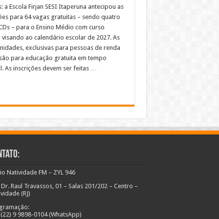
: a Escola Firjan SESI Itaperuna antecipou as
ções para 64 vagas gratuitas – sendo quatro
CDs – para o Ensino Médio com curso
o visando ao calendário escolar de 2027. As
nidades, exclusivas para pessoas de renda
 são para educação gratuita em tempo
l. As inscrições devem ser feitas …
ntato:
io Natividade FM – ZYL 946
 Dr. Raul Travassos, 01 – Salas 201/202 – Centro –
ividade (RJ)
gramação:
: (22) 9 9898-0104 (WhatsApp)