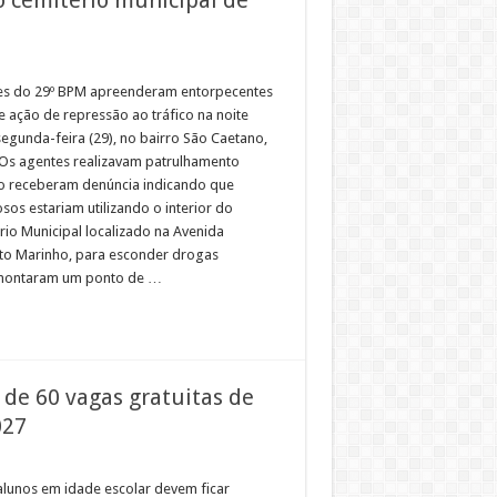
res do 29º BPM apreenderam entorpecentes
e ação de repressão ao tráfico na noite
segunda-feira (29), no bairro São Caetano,
. Os agentes realizavam patrulhamento
 receberam denúncia indicando que
sos estariam utilizando o interior do
rio Municipal localizado na Avenida
lto Marinho, para esconder drogas
s montaram um ponto de …
 de 60 vagas gratuitas de
027
 alunos em idade escolar devem ficar