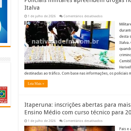
Italva
em
1 de julho de 2026
Comentários desativados
Policiais
militares
Milita
apreendem
durant
drogas
no
desta 
cemitério
Italva
municipal
de
quando
Italva
crimino
Cemité
Herive
destinadas ao tráfico. Com base nas informações, os policiai
Leia Mais »
Itaperuna: inscrições abertas para mais
Ensino Médio com curso técnico para 2
em
1 de julho de 2026
Comentários desativados
Itaperuna:
inscrições
Pais e