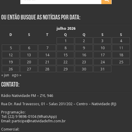
Ou Então Busque as Notícias Por Data:
julho 2026
D
S
T
Q
Q
S
S
1
2
3
4
5
6
7
8
9
10
11
12
13
14
15
16
17
18
19
20
21
22
23
24
25
26
27
28
29
30
31
« jun
ago »
Contato:
Rádio Natividade FM – ZYL 946
Rua Dr. Raul Travassos, 01 – Salas 201/202 – Centro – Natividade (RJ)
Programação:
Tel: (22) 9 9898-0104 (WhatsApp)
Email: participe@natividadefm.com.br
Comercial: