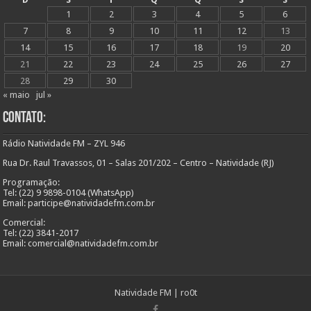
1
2
3
4
5
6
7
8
9
10
11
12
13
14
15
16
17
18
19
20
21
22
23
24
25
26
27
28
29
30
« maio
jul »
Contato:
Rádio Natividade FM – ZYL 946
Rua Dr. Raul Travassos, 01 – Salas 201/202 – Centro – Natividade (RJ)
Programação:
Tel: (22) 9 9898-0104 (WhatsApp)
Email: participe@natividadefm.com.br
Comercial:
Tel: (22) 3841-2017
Email: comercial@natividadefm.com.br
Natividade FM
|
ro0t