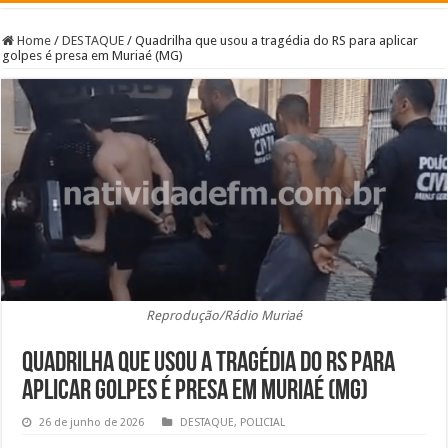
Home
/
DESTAQUE
/
Quadrilha que usou a tragédia do RS para aplicar
golpes é presa em Muriaé (MG)
Reprodução/Rádio Muriaé
Quadrilha que usou a tragédia do RS para
aplicar golpes é presa em Muriaé (MG)
26 de junho de 2026
DESTAQUE
,
POLICIAL