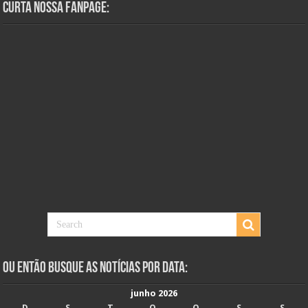
Curta Nossa Fanpage:
Ou Então Busque as Notícias Por Data:
junho 2026
D
S
T
Q
Q
S
S