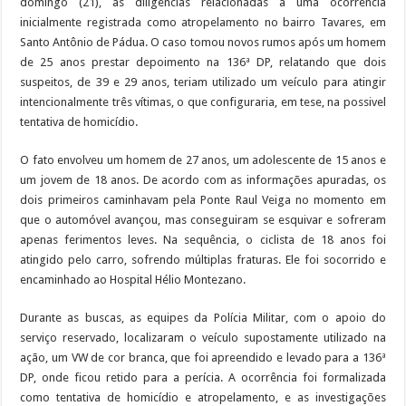
domingo (21), às diligências relacionadas a uma ocorrência
inicialmente registrada como atropelamento no bairro Tavares, em
Santo Antônio de Pádua. O caso tomou novos rumos após um homem
de 25 anos prestar depoimento na 136ª DP, relatando que dois
suspeitos, de 39 e 29 anos, teriam utilizado um veículo para atingir
intencionalmente três vítimas, o que configuraria, em tese, na possivel
tentativa de homicídio.
O fato envolveu um homem de 27 anos, um adolescente de 15 anos e
um jovem de 18 anos. De acordo com as informações apuradas, os
dois primeiros caminhavam pela Ponte Raul Veiga no momento em
que o automóvel avançou, mas conseguiram se esquivar e sofreram
apenas ferimentos leves. Na sequência, o ciclista de 18 anos foi
atingido pelo carro, sofrendo múltiplas fraturas. Ele foi socorrido e
encaminhado ao Hospital Hélio Montezano.
Durante as buscas, as equipes da Polícia Militar, com o apoio do
serviço reservado, localizaram o veículo supostamente utilizado na
ação, um VW de cor branca, que foi apreendido e levado para a 136ª
DP, onde ficou retido para a perícia. A ocorrência foi formalizada
como tentativa de homicídio e atropelamento, e as investigações