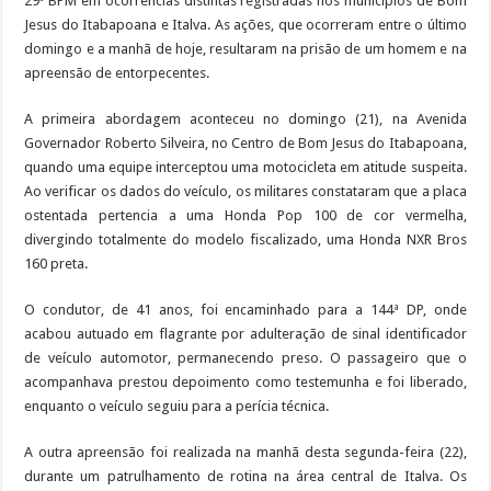
29º BPM em ocorrências distintas registradas nos municípios de Bom
Jesus do Itabapoana e Italva. As ações, que ocorreram entre o último
domingo e a manhã de hoje, resultaram na prisão de um homem e na
apreensão de entorpecentes.
A primeira abordagem aconteceu no domingo (21), na Avenida
Governador Roberto Silveira, no Centro de Bom Jesus do Itabapoana,
quando uma equipe interceptou uma motocicleta em atitude suspeita.
Ao verificar os dados do veículo, os militares constataram que a placa
ostentada pertencia a uma Honda Pop 100 de cor vermelha,
divergindo totalmente do modelo fiscalizado, uma Honda NXR Bros
160 preta.
O condutor, de 41 anos, foi encaminhado para a 144ª DP, onde
acabou autuado em flagrante por adulteração de sinal identificador
de veículo automotor, permanecendo preso. O passageiro que o
acompanhava prestou depoimento como testemunha e foi liberado,
enquanto o veículo seguiu para a perícia técnica.
A outra apreensão foi realizada na manhã desta segunda-feira (22),
durante um patrulhamento de rotina na área central de Italva. Os