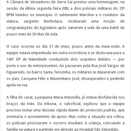
A Câmara de Vereadores de Varre-Sai prestou uma homenagem, na
sessão da última segunda-feira (08), a dois policiais militares do 29º
BPM lotados no município. O subtenente Marcilon e o condutor da
viatura, sargento Bertholace, receberam uma moção de
congratulações do legislativo após salvarem a vida de uma bebê de
pouco mais de 30 dias de vida.
O caso ocorreu no dia 31 de maio, pouco antes da meia-noite. A
equipe estava empenhada em outra ocorrência e se deslocava para a
140ª DP de Natividade conduzindo dois suspeitos detidos — por
porte e uso de entorpecentes. Ao passarem pela Rua José Vargas de
Figueiredo, no bairro Santa Terezinha, os militares se depararam com
os pais, Cassyane Félix e Maximiliano José, desesperados e pedindo
ajuda na rua.
A filha do casal, a pequena Maria Antonella, já estava desfalecida nos
braços da mãe. Da tribuna, o suboficial, explicou que a equipe
precisou tomar uma decisão rápida diante do protocolo padrão, que
orientaria o acionamento de apoio. Mas como a situação era crítica,
os policiais priorizaram o socorro imediato à criança, colocando a
família na viatura e partindo em direção ao Hospital São Sebastião.