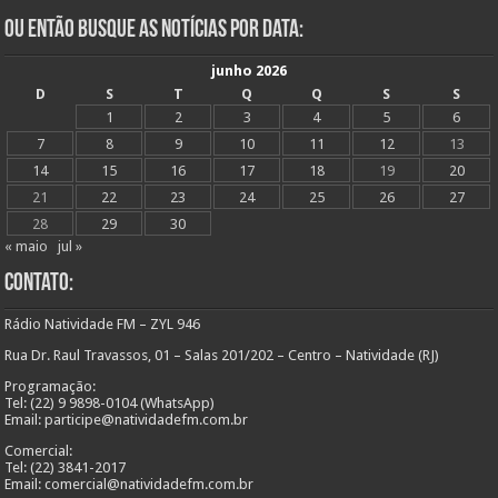
Ou Então Busque as Notícias Por Data:
junho 2026
D
S
T
Q
Q
S
S
1
2
3
4
5
6
7
8
9
10
11
12
13
14
15
16
17
18
19
20
21
22
23
24
25
26
27
28
29
30
« maio
jul »
Contato:
Rádio Natividade FM – ZYL 946
Rua Dr. Raul Travassos, 01 – Salas 201/202 – Centro – Natividade (RJ)
Programação:
Tel: (22) 9 9898-0104 (WhatsApp)
Email: participe@natividadefm.com.br
Comercial:
Tel: (22) 3841-2017
Email: comercial@natividadefm.com.br