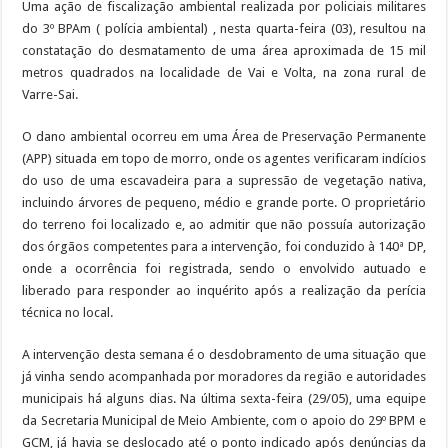
Uma ação de fiscalização ambiental realizada por policiais militares
do 3º BPAm ( polícia ambiental) , nesta quarta-feira (03), resultou na
constatação do desmatamento de uma área aproximada de 15 mil
metros quadrados na localidade de Vai e Volta, na zona rural de
Varre-Sai.
O dano ambiental ocorreu em uma Área de Preservação Permanente
(APP) situada em topo de morro, onde os agentes verificaram indícios
do uso de uma escavadeira para a supressão de vegetação nativa,
incluindo árvores de pequeno, médio e grande porte. O proprietário
do terreno foi localizado e, ao admitir que não possuía autorização
dos órgãos competentes para a intervenção, foi conduzido à 140ª DP,
onde a ocorrência foi registrada, sendo o envolvido autuado e
liberado para responder ao inquérito após a realização da perícia
técnica no local.
A intervenção desta semana é o desdobramento de uma situação que
já vinha sendo acompanhada por moradores da região e autoridades
municipais há alguns dias. Na última sexta-feira (29/05), uma equipe
da Secretaria Municipal de Meio Ambiente, com o apoio do 29º BPM e
GCM, já havia se deslocado até o ponto indicado após denúncias da