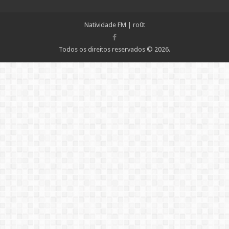
Natividade FM
|
ro0t
Todos os direitos reservados © 2026.