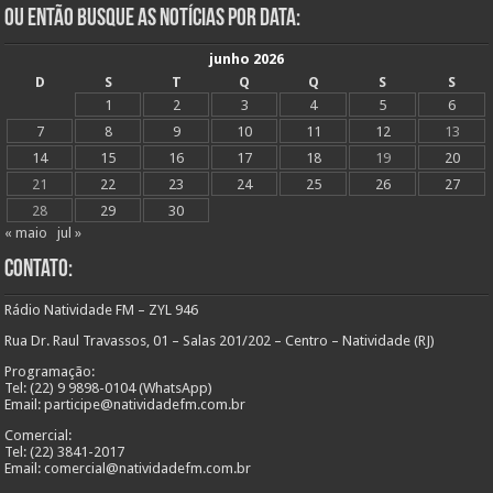
Ou Então Busque as Notícias Por Data:
junho 2026
D
S
T
Q
Q
S
S
1
2
3
4
5
6
7
8
9
10
11
12
13
14
15
16
17
18
19
20
21
22
23
24
25
26
27
28
29
30
« maio
jul »
Contato:
Rádio Natividade FM – ZYL 946
Rua Dr. Raul Travassos, 01 – Salas 201/202 – Centro – Natividade (RJ)
Programação:
Tel: (22) 9 9898-0104 (WhatsApp)
Email: participe@natividadefm.com.br
Comercial:
Tel: (22) 3841-2017
Email: comercial@natividadefm.com.br