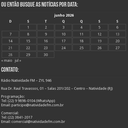
Ou Então Busque as Notícias Por Data:
junho 2026
D
S
T
Q
Q
S
S
1
2
3
4
5
6
7
8
9
10
11
12
13
14
15
16
17
18
19
20
21
22
23
24
25
26
27
28
29
30
« maio
jul »
Contato:
Rádio Natividade FM – ZYL 946
Rua Dr. Raul Travassos, 01 – Salas 201/202 – Centro – Natividade (RJ)
Programação:
Tel: (22) 9 9898-0104 (WhatsApp)
Email: participe@natividadefm.com.br
Comercial:
Tel: (22) 3841-2017
Email: comercial@natividadefm.com.br