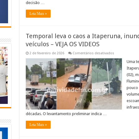
decisão …
Leia Mais »
Temporal leva o caos a Itaperuna, inun
veículos – VEJA OS VIDEOS
em
2 de fevereiro de 2026
Comentários desativados
Temporal
leva
Uma te
o
Itaper
caos
a
(02), 
Itaperuna,
Flumin
inundando
ruas
pouco 
e
arrastando
volume
veículos
escoam
–
VEJA
infrae
OS
décadas. O levantamento preliminar indica …
VIDEOS
Leia Mais »