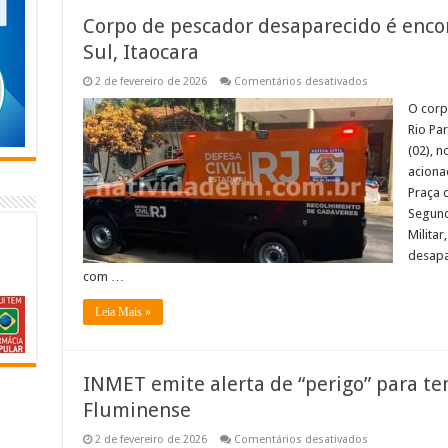
Corpo de pescador desaparecido é enco
Sul, Itaocara
em
2 de fevereiro de 2026
Comentários desativados
Corpo
de
O corp
pescador
Rio Pa
desaparecido
é
(02), 
encontrado
acionad
no
Rio
Praça 
Paraíba
do
Segund
Sul,
Militar
Itaocara
desapa
com …
Leia Mais »
INMET emite alerta de “perigo” para t
Fluminense
em
2 de fevereiro de 2026
Comentários desativados