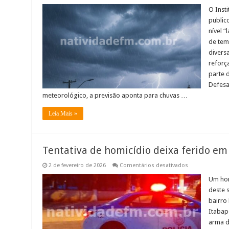
INMET
emite
O Inst
alerta
publico
de
“perigo”
nível “
para
de tem
tempestades
no
divers
Noroeste
Fluminense
reforç
parte 
Defesa
meteorológico, a previsão aponta para chuvas …
Leia Mais »
Tentativa de homicídio deixa ferido e
em
2 de fevereiro de 2026
Comentários desativados
Tentativa
de
Um hom
homicídio
deste s
deixa
ferido
bairro
em
Itabap
Bom
Jesus
arma d
do