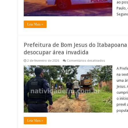
Itabapoana
ao pos
Paulo,
Segund
Leia Mais »
Prefeitura de Bom Jesus do Itabapoana
desocupar área invadida
em
2 de fevereiro de 2026
Comentários desativados
Prefeitura
de
A Pref
Bom
na sex
Jesus
do
uma ár
Itabapoana
Jesus.
deflagra
operação
cumprir
para
desocupar
o iníc
área
prevê 
invadida
popula
Leia Mais »