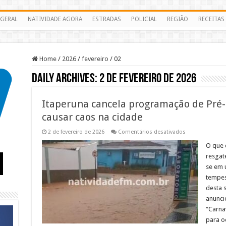
GERAL
NATIVIDADE AGORA
ESTRADAS
POLICIAL
REGIÃO
RECEITAS
Home
/
2026
/
fevereiro
/
02
Daily Archives:
2 de fevereiro de 2026
Itaperuna cancela programação de Pré
causar caos na cidade
em
2 de fevereiro de 2026
Comentários desativados
Itaperuna
cancela
O que 
programação
resgat
de
Pré-
se em 
Carnaval
tempest
após
tempestade
desta 
causar
caos
anunci
na
“Carna
cidade
para oc