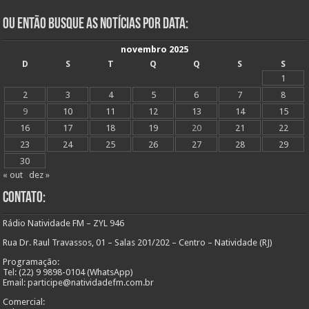
Ou Então Busque as Notícias Por Data:
novembro 2025
D
S
T
Q
Q
S
S
1
2
3
4
5
6
7
8
9
10
11
12
13
14
15
16
17
18
19
20
21
22
23
24
25
26
27
28
29
30
« out
dez »
Contato:
Rádio Natividade FM – ZYL 946
Rua Dr. Raul Travassos, 01 – Salas 201/202 – Centro – Natividade (RJ)
Programação:
Tel: (22) 9 9898-0104 (WhatsApp)
Email: participe@natividadefm.com.br
Comercial: