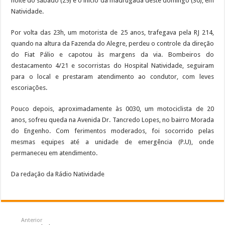
noite do sábado (29) e o início da madrugada deste domingo (30), em
Natividade.
Por volta das 23h, um motorista de 25 anos, trafegava pela RJ 214,
quando na altura da Fazenda do Alegre, perdeu o controle da direção
do Fiat Pálio e capotou às margens da via. Bombeiros do
destacamento 4/21 e socorristas do Hospital Natividade, seguiram
para o local e prestaram atendimento ao condutor, com leves
escoriações.
Pouco depois, aproximadamente às 0030, um motociclista de 20
anos, sofreu queda na Avenida Dr. Tancredo Lopes, no bairro Morada
do Engenho. Com ferimentos moderados, foi socorrido pelas
mesmas equipes até a unidade de emergência (P.U), onde
permaneceu em atendimento.
Da redação da Rádio Natividade
Anterior