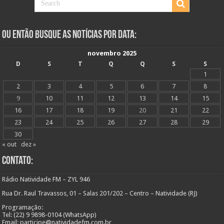
Ou Então Busque as Notícias Por Data:
novembro 2025
D
S
T
Q
Q
S
S
1
2
3
4
5
6
7
8
9
10
11
12
13
14
15
16
17
18
19
20
21
22
23
24
25
26
27
28
29
30
« out
dez »
Contato:
Rádio Natividade FM – ZYL 946
Rua Dr. Raul Travassos, 01 – Salas 201/202 – Centro – Natividade (RJ)
Programação:
Tel: (22) 9 9898-0104 (WhatsApp)
Email: participe@natividadefm.com.br