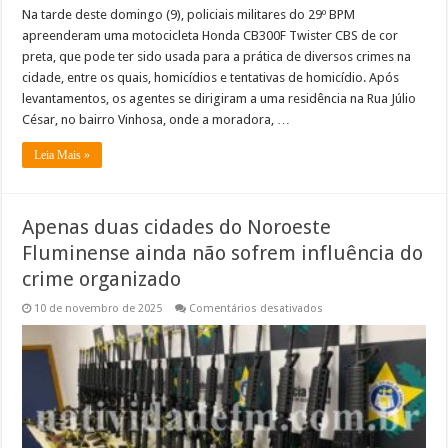
Na tarde deste domingo (9), policiais militares do 29º BPM
apreenderam uma motocicleta Honda CB300F Twister CBS de cor
preta, que pode ter sido usada para a prática de diversos crimes na
cidade, entre os quais, homicídios e tentativas de homicídio. Após
levantamentos, os agentes se dirigiram a uma residência na Rua Júlio
César, no bairro Vinhosa, onde a moradora, …
Leia Mais »
Apenas duas cidades do Noroeste
Fluminense ainda não sofrem influência do
crime organizado
em
10 de novembro de 2025
Comentários desativados
Apenas
duas
cidades
do
Noroeste
Fluminense
ainda
não
sofrem
influência