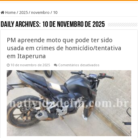
Home
/
2025
/
novembro
/
10
Daily Archives:
10 de novembro de 2025
PM apreende moto que pode ter sido
usada em crimes de homicídio/tentativa
em Itaperuna
em
10 de novembro de 2025
Comentários desativados
PM
apreende
moto
que
pode
ter
sido
usada
em
crimes
de
homicídio/tentativa
em
Itaperuna