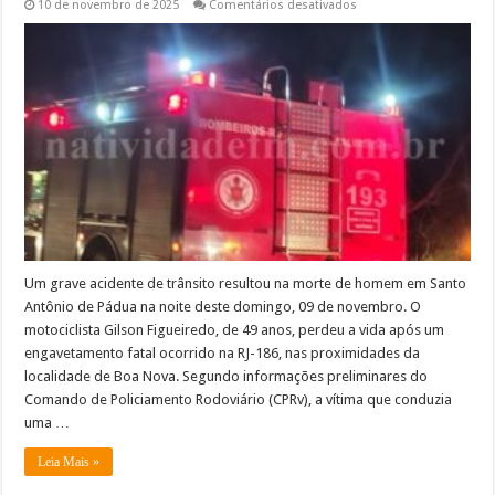
em
10 de novembro de 2025
Comentários desativados
Motociclista
morre
após
sofrer
acidente
na
RJ
186,
Pádua
Um grave acidente de trânsito resultou na morte de homem em Santo
Antônio de Pádua na noite deste domingo, 09 de novembro. O
motociclista Gilson Figueiredo, de 49 anos, perdeu a vida após um
engavetamento fatal ocorrido na RJ-186, nas proximidades da
localidade de Boa Nova. Segundo informações preliminares do
Comando de Policiamento Rodoviário (CPRv), a vítima que conduzia
uma …
Leia Mais »