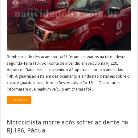
em
veículo
na
RJ
220,
Natividade
Bombeiros do destacamento 4/21 foram acionados na tarde desta
segunda-feira (10), por conta de incêndio em veículo na RJ 220,
depois de Bananeiras – no sentido a Itaperuna – pouco antes das
14h. A guarnição está em deslocamento e ainda não detalhes sobre o
caso. Aguarde mais informações. Atualização 15h – Os militares
informaram que nenhum veículo em chamas foi …
Leia Mais »
Motociclista morre após sofrer acidente na
RJ 186, Pádua