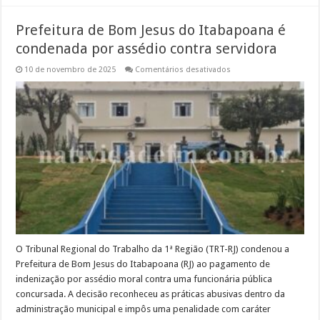
Prefeitura de Bom Jesus do Itabapoana é
condenada por assédio contra servidora
em
10 de novembro de 2025
Comentários desativados
Prefeitura
de
Bom
Jesus
do
Itabapoana
é
condenada
por
assédio
contra
servidora
O Tribunal Regional do Trabalho da 1ª Região (TRT-RJ) condenou a
Prefeitura de Bom Jesus do Itabapoana (RJ) ao pagamento de
indenização por assédio moral contra uma funcionária pública
concursada. A decisão reconheceu as práticas abusivas dentro da
administração municipal e impôs uma penalidade com caráter