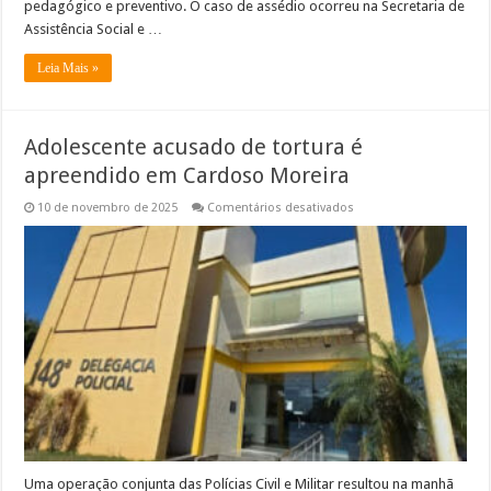
pedagógico e preventivo. O caso de assédio ocorreu na Secretaria de
Assistência Social e …
Leia Mais »
Adolescente acusado de tortura é
apreendido em Cardoso Moreira
em
10 de novembro de 2025
Comentários desativados
Adolescente
acusado
de
tortura
é
apreendido
em
Cardoso
Moreira
Uma operação conjunta das Polícias Civil e Militar resultou na manhã