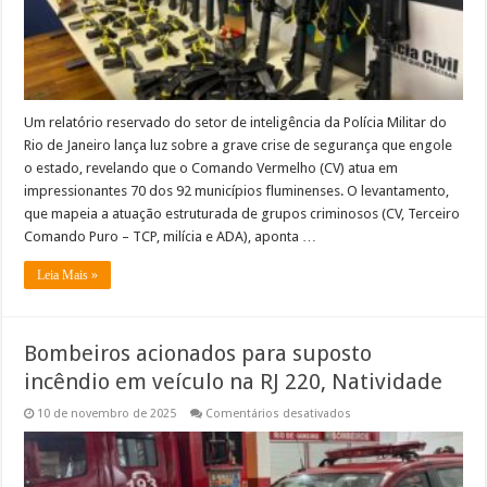
do
crime
organizado
Um relatório reservado do setor de inteligência da Polícia Militar do
Rio de Janeiro lança luz sobre a grave crise de segurança que engole
o estado, revelando que o Comando Vermelho (CV) atua em
impressionantes 70 dos 92 municípios fluminenses. O levantamento,
que mapeia a atuação estruturada de grupos criminosos (CV, Terceiro
Comando Puro – TCP, milícia e ADA), aponta …
Leia Mais »
Bombeiros acionados para suposto
incêndio em veículo na RJ 220, Natividade
em
10 de novembro de 2025
Comentários desativados
Bombeiros
acionados
para
suposto
incêndio