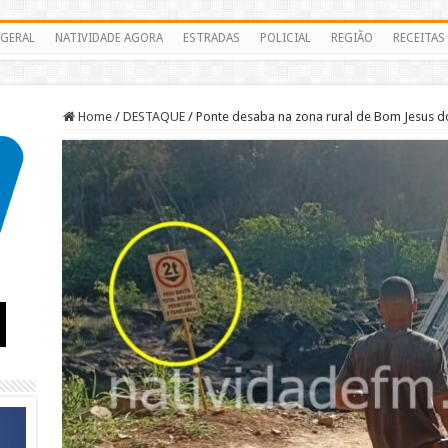
GERAL
NATIVIDADE AGORA
ESTRADAS
POLICIAL
REGIÃO
RECEITAS
Home
/
DESTAQUE
/
Ponte desaba na zona rural de Bom Jesus 