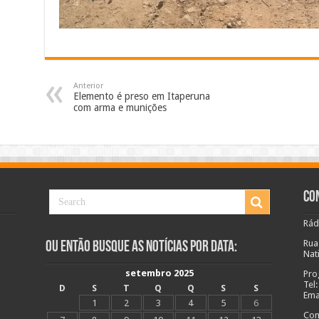
Anterior
Elemento é preso em Itaperuna
com arma e munições
Co
Rád
Rua
Ou Então Busque as Notícias Por Data:
Nat
setembro 2025
Pro
Tel
D
S
T
Q
Q
S
S
Ema
1
2
3
4
5
6
Com