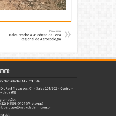
Próxima
Italva recebe a 4ª edição da Feira
Regional de Agroecologia
ntato:
io Natividade FM – ZYL 946
 Dr. Raul Travassos, 01 – Salas 201/202 – Centro –
ividade (RJ)
gramação:
: (22) 9 9898-0104 (WhatsApp)
il: participe@natividadefm.com.br
ercial: