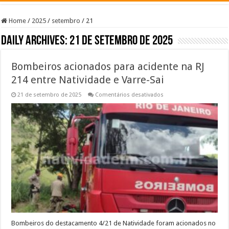
Home
/
2025
/
setembro
/
21
Daily Archives:
21 de setembro de 2025
Bombeiros acionados para acidente na RJ
214 entre Natividade e Varre-Sai
em
21 de setembro de 2025
Comentários desativados
Bombeiros
acionados
para
acidente
na
RJ
214
entre
Natividade
e
Varre-
Sai
Bombeiros do destacamento 4/21 de Natividade foram acionados no