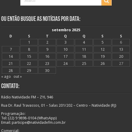
Ou Então Busque as Notícias Por Data:
setembro 2025
D
S
T
Q
Q
S
S
1
2
3
4
5
6
7
8
9
10
11
12
13
14
15
16
17
18
19
20
21
22
23
24
25
26
27
28
29
30
« ago
out »
Contato:
Rádio Natividade FM – ZYL 946
Rua Dr. Raul Travassos, 01 – Salas 201/202 – Centro – Natividade (RJ)
Programação:
Tel: (22) 9 9898-0104 (WhatsApp)
Email: participe@natividadefm.com.br
Comercial: