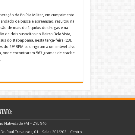
eração da Polícia Militar, em cumprimento
andado de busca e apreensão, resultou na
são de mais de 2 quilos de drogas e na
o de dois suspeitos no Bairro Bela Vista,
sus do Itabapoana, nesta terça-feira (23).
res do 29º BPM se dirigiram a um imóvel-alvo
a, onde encontraram 563 gramas de crack e
…
ntato:
io Natividade FM – ZYL 946
 Dr. Raul Travassos, 01 – Salas 201/202 – Centro –