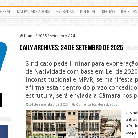
GERAL
NATIVIDADE AGORA
ESTRADAS
POLICIAL
REGIÃO
RECEITAS
Home
/
2025
/
setembro
/
24
Daily Archives:
24 de setembro de 2025
Sindicato pede liminar para exoneraçã
de Natividade com base em Lei de 2020
inconstitucional e MP/RJ se manifesta p
afirma estar dentro do prazo concedido 
estrutura, será enviada à Câmara nos p
em
24 de setembro de 2025
Comentários desativados
Sindicato
pede
O Sind
liminar
entrou
para
exoneração
a Pref
dos
ocupan
cargos
comissiona