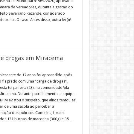
se na Lei Municipal nº 969/2020, aprovada
âmara de Vereadores, durante a gestão do
feito Severiano Rezende, considerado
itucional. O caso: Antes disso, outra lei (nº
nal
 de drogas em Miracema
lescente de 17 anos foi apreendido após
do flagrado com uma “carga de drogas”,
esta terça-feira (23), na comunidade Vila
Miracema. Durante patrulhamento, a equipe
 BPM avistou o suspeito, que ainda tentou se
er de uma sacola ao perceber a
mação dos policiais. Com eles, foram
idos 131 buchas de maconha (300g) e 35 …