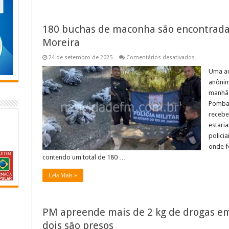
próximos
dias
180 buchas de maconha são encontrada
Moreira
em
24 de setembro de 2025
Comentários desativados
180
buchas
Uma aç
de
anônim
maconha
são
manhã 
encontradas
Pombal
enterradas
em
recebe
Cardoso
Moreira
estari
policia
onde f
contendo um total de 180 …
Leia Mais »
PM apreende mais de 2 kg de drogas e
dois são presos