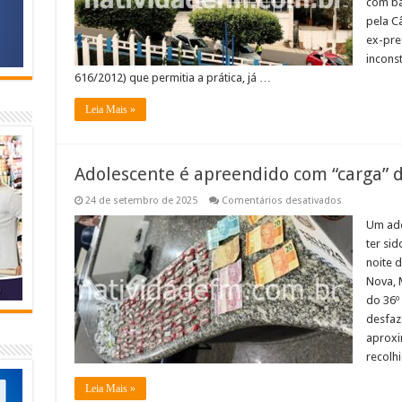
com ba
de
Natividade
pela C
com
ex-pre
base
em
inconst
Lei
616/2012) que permitia a prática, já …
de
2020
considerada
Leia Mais »
inconstitucio
e
MP/RJ
se
manifesta
Adolescente é apreendido com “carga”
pela
concessão;
Prefeitura
em
24 de setembro de 2025
Comentários desativados
afirma
Adolescente
estar
é
Um ado
dentro
apreendido
do
ter si
com
prazo
“carga”
noite d
concedido
de
pelo
Nova, 
drogas
TJ/RJ
em
e
do 36º
Miracema
que
desfaz
nova
estrutura,
aproxi
será
recolh
enviada
à
Câmara
Leia Mais »
nos