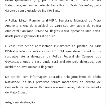
desta quinta-feira (15), por crime ambiental, no leito do Rio
Itabapoana, na comunidade de Santa Rita do Prata, Varre-Sai, junto
da divisa com o estado do Espírito Santo.
A Polícia Militar Fluminense (PMERJ), Secretaria Municipal de Meio
Ambiente e Guarda Municipal de Varre-Sai, com apoio da Polícia
Ambiental Capixaba BPMA/ES), flagrou o trio operando uma balsa,
usada para o garimpo ilegal de ouro.
O caso está sendo apresentado inicialmente ao plantão da 140ª
DP/Natividade por militares do 29º BPM, que devem conduzir os
suspeitos até a delegacia da Polícia Federal de Campos dos
Goytacazes, onde o caso ainda será avaliado pelo delegado, que
decidirá se lavra ou não o flagrante.
De acordo com informações apuradas pelo jornalismo da Rádio
Natividade, os dois primeiros seriam moradores do distrito de
Comendador Venâncio, Itaperuna e o mais velho, natural do estado
do Mato Grosso.
Artigo em atualização.