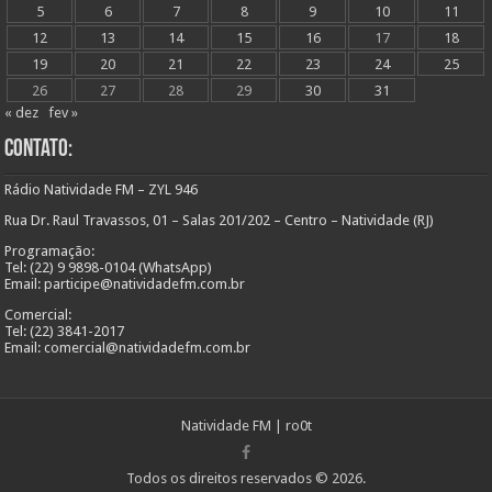
5
6
7
8
9
10
11
12
13
14
15
16
17
18
19
20
21
22
23
24
25
26
27
28
29
30
31
« dez
fev »
Contato:
Rádio Natividade FM – ZYL 946
Rua Dr. Raul Travassos, 01 – Salas 201/202 – Centro – Natividade (RJ)
Programação:
Tel: (22) 9 9898-0104 (WhatsApp)
Email: participe@natividadefm.com.br
Comercial:
Tel: (22) 3841-2017
Email: comercial@natividadefm.com.br
Natividade FM
|
ro0t
Todos os direitos reservados © 2026.