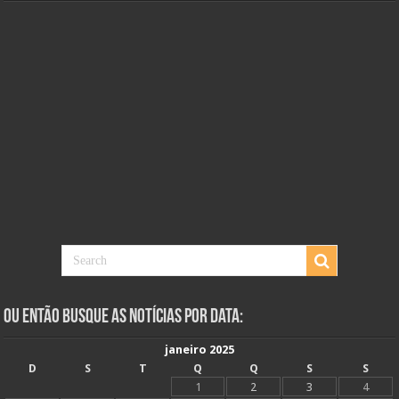
Ou Então Busque as Notícias Por Data:
janeiro 2025
D
S
T
Q
Q
S
S
1
2
3
4