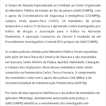
O Grupo de Atuação Especializada no Combate ao Crime Organizado
do Ministério Público do Estado do Rio de Janeiro (GAECO/MPRJ), com
o apoio da Coordenadoria de Segurança e Inteligência (CSI/MPRJ),
cumpre, nesta quarta-feira (15/01), 24 mandados de prisão
temporária e outros 31 de busca e apreensão contra investigados por
tráfico de drogas e associação para o tráfico no Noroeste
Fluminense. A operação Casmurros do Cárcere é resultado de um
Procedimento Investigatório Criminal (PIC) próprio do GAECO/MPRJ.
As ordens judiciais obtidas pelo Ministério Público foram expedidas
pelo Juízo da Vara Única da Comarca de Itaocara e são executadas
em Itaocara, Santo Antônio de Pádua, Aperibé, Natividade, Catangalo
e Campos dos Goytacazes. Nove desses mandados estão sendo
cumpridos na Penitenciária Carlos Tinoco Fonseca. O cumprimento
dos mandados conta com o apoio das polícias Civil, Militar e da
Secretaria Estadual de Administração Penitenciária (SEAP/RJ).
Por meio de interceptações telefônicas e da análise de metadados do
aplicativo WhatsApp, devidamente autorizadas pela Justiça, o
GAECO/MPRJ identificou o envolvimento dos investigados em