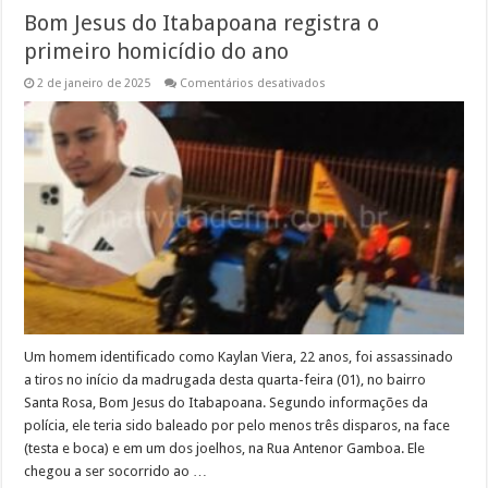
Bom Jesus do Itabapoana registra o
primeiro homicídio do ano
em
2 de janeiro de 2025
Comentários desativados
Bom
Jesus
do
Itabapoana
registra
o
primeiro
homicídio
do
ano
Um homem identificado como Kaylan Viera, 22 anos, foi assassinado
a tiros no início da madrugada desta quarta-feira (01), no bairro
Santa Rosa, Bom Jesus do Itabapoana. Segundo informações da
polícia, ele teria sido baleado por pelo menos três disparos, na face
(testa e boca) e em um dos joelhos, na Rua Antenor Gamboa. Ele
chegou a ser socorrido ao …