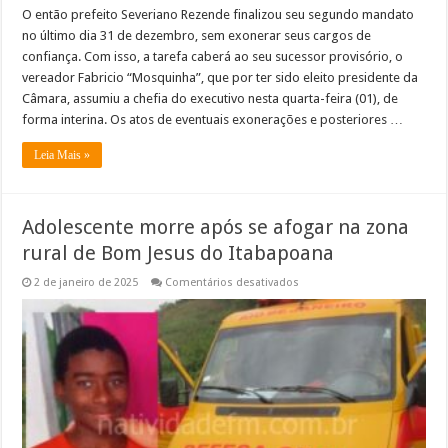
O então prefeito Severiano Rezende finalizou seu segundo mandato
no último dia 31 de dezembro, sem exonerar seus cargos de
confiança. Com isso, a tarefa caberá ao seu sucessor provisório, o
vereador Fabricio “Mosquinha”, que por ter sido eleito presidente da
Câmara, assumiu a chefia do executivo nesta quarta-feira (01), de
forma interina. Os atos de eventuais exonerações e posteriores …
Leia Mais »
Adolescente morre após se afogar na zona
rural de Bom Jesus do Itabapoana
em
2 de janeiro de 2025
Comentários desativados
Adolescente
morre
após
se
afogar
na
zona
rural
de
Bom
Jesus
do