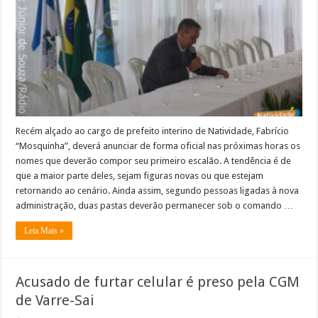
secretarias
deverão
ser
mantidos
pelo
prefeito
interino
de
Natividade
Recém alçado ao cargo de prefeito interino de Natividade, Fabrício
“Mosquinha”, deverá anunciar de forma oficial nas próximas horas os
nomes que deverão compor seu primeiro escalão. A tendência é de
que a maior parte deles, sejam figuras novas ou que estejam
retornando ao cenário. Ainda assim, segundo pessoas ligadas à nova
administração, duas pastas deverão permanecer sob o comando …
Leia Mais »
Acusado de furtar celular é preso pela CGM
de Varre-Sai