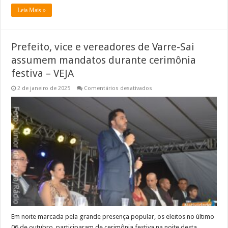
Leia Mais »
Prefeito, vice e vereadores de Varre-Sai
assumem mandatos durante cerimônia
festiva – VEJA
em
2 de janeiro de 2025
Comentários desativados
Prefeito,
vice
e
vereadores
de
Varre-
Sai
assumem
mandatos
durante
cerimônia
festiva
–
VEJA
Em noite marcada pela grande presença popular, os eleitos no último
06 de outubro, participaram de cerimônia festiva na noite desta