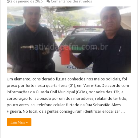
em
2 de janeiro de 2025
Comentários desativados
Acusado
de
furtar
celular
é
preso
pela
CGM
de
Varre-
Sai
Um elemento, considerado figura conhecida nos meios policiais, foi
preso por furto nesta quarta-feira (01), em Varre-Sai. De acordo com
informações da Guarda Civil Municipal (GCM), por volta das 13h, a
corporação foi acionada por um dos moradores, relatando ter tido,
pouco antes, seu telefone celular furtado na Rua Sebastião Alves
Figueira. No local, os agentes conseguiram identificar e localizar …
Leia Mais »