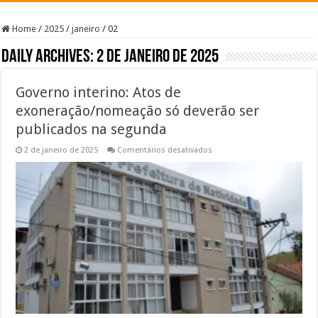
Home
/
2025
/
janeiro
/
02
Daily Archives:
2 de janeiro de 2025
Governo interino: Atos de
exoneração/nomeação só deverão ser
publicados na segunda
em
2 de janeiro de 2025
Comentários desativados
Governo
interino:
Atos
de
exoneração/nomeação
só
deverão
ser
publicados
na
segunda