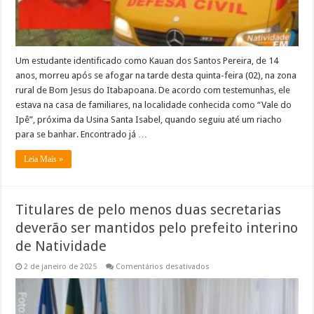
Itabapoana
Um estudante identificado como Kauan dos Santos Pereira, de 14
anos, morreu após se afogar na tarde desta quinta-feira (02), na zona
rural de Bom Jesus do Itabapoana. De acordo com testemunhas, ele
estava na casa de familiares, na localidade conhecida como “Vale do
Ipê”, próxima da Usina Santa Isabel, quando seguiu até um riacho
para se banhar. Encontrado já …
Leia Mais »
Titulares de pelo menos duas secretarias
deverão ser mantidos pelo prefeito interino
de Natividade
em
2 de janeiro de 2025
Comentários desativados
Titulares
de
pelo
menos
duas