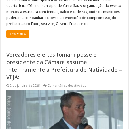
quarta-feira (01), no município de Varre-Sai. A organização do evento,
montou a estrutura com tendas, palco e cadeiras, onde os munícipes,
puderam acompanhar de perto, a renovação de compromisso, do
prefeito Lauro Fabri, seu vice, Oliveira Freitas e os …
Leia Mais »
Vereadores eleitos tomam posse e
presidente da Câmara assume
interinamente a Prefeitura de Natividade –
VEJA:
em
2 de janeiro de 2025
Comentários desativados
Vereadores
eleitos
tomam
posse
e
presidente
da
Câmara
assume
interinamente
a