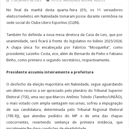
2 de janeiro de 2025
FOTOS
,
NATIVIDADE AGORA
,
VIDEOS
No final da manhã desta quarta-feira (01), os 11 vereadores
eleitos/reeleitos em Natividade tomaram posse durante cerimônia na
sede social do Clube Lítero Esportivo (CLEN).
Também foi definida a nova mesa diretora da Casa de Leis, que por
unanimidade, será ficará à frente do legislativo no biênio 2025/2026.
A chapa única foi encabeçada por Fabrício “Mosquinha”, como
presidente; Luizinho Costa, vice, além de Bernardo de Pinho e Fabiano
Binho, como primeiro e segundo secretários, respectivamente.
Presidente assumiu inteiramente a prefeitura
O desfecho da eleição majoritária em Natividade, segue aguardando
um último recurso a ser apreciado pelo plenário do Tribunal Superior
Eleitoral (TSE), uma vez que Marcos Antônio Toledo (Taninho/UNIÃO),
o mais votado com ampla vantagem nas urnas, sofreu a impugnação
de sua candidatura, determinada pelo Tribunal Regional Eleitoral
(TRE-RJ), que atendeu pedidos do MP e de uma das chapas
concorrentes, revertendo sentença de primeira instância, que
inicialmente lhe dava condições de elegibilidade.