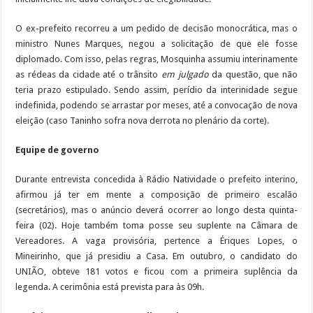
O ex-prefeito recorreu a um pedido de decisão monocrática, mas o
ministro Nunes Marques, negou a solicitação de que ele fosse
diplomado. Com isso, pelas regras, Mosquinha assumiu interinamente
as rédeas da cidade até o trânsito
em julgado
da questão, que não
teria prazo estipulado. Sendo assim, perídio da interinidade segue
indefinida, podendo se arrastar por meses, até a convocação de nova
eleição (caso Taninho sofra nova derrota no plenário da corte).
Equipe de governo
Durante entrevista concedida à Rádio Natividade o prefeito interino,
afirmou já ter em mente a composição de primeiro escalão
(secretários), mas o anúncio deverá ocorrer ao longo desta quinta-
feira (02). Hoje também toma posse seu suplente na Câmara de
Vereadores. A vaga provisória, pertence a Ériques Lopes, o
Mineirinho, que já presidiu a Casa. Em outubro, o candidato do
UNIÃO, obteve 181 votos e ficou com a primeira suplência da
legenda. A cerimônia está prevista para às 09h.