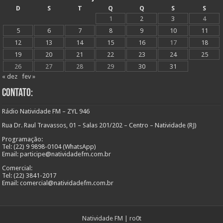
D
S
T
Q
Q
S
S
1
2
3
4
5
6
7
8
9
10
11
12
13
14
15
16
17
18
19
20
21
22
23
24
25
26
27
28
29
30
31
« dez
fev »
Contato:
Rádio Natividade FM – ZYL 946
Rua Dr. Raul Travassos, 01 – Salas 201/202 – Centro – Natividade (RJ)
Programação:
Tel: (22) 9 9898-0104 (WhatsApp)
Email: participe@natividadefm.com.br
Comercial:
Tel: (22) 3841-2017
Email: comercial@natividadefm.com.br
Natividade FM
|
ro0t