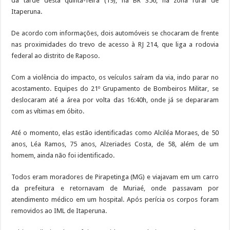
da tarde desta quinta-feira (19), na BR 356, na zona rural de
Itaperuna.
De acordo com informações, dois automóveis se chocaram de frente
nas proximidades do trevo de acesso à RJ 214, que liga a rodovia
federal ao distrito de Raposo.
Com a violência do impacto, os veículos saíram da via, indo parar no
acostamento. Equipes do 21º Grupamento de Bombeiros Militar, se
deslocaram até a área por volta das 16:40h, onde já se depararam
com as vítimas em óbito.
Até o momento, elas estão identificadas como Alciléa Moraes, de 50
anos, Léa Ramos, 75 anos, Alzeriades Costa, de 58, além de um
homem, ainda não foi identificado.
Todos eram moradores de Pirapetinga (MG) e viajavam em um carro
da prefeitura e retornavam de Muriaé, onde passavam por
atendimento médico em um hospital. Após perícia os corpos foram
removidos ao IML de Itaperuna.