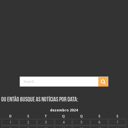
Ou Então Busque as Notícias Por Data:
dezembro 2024
D
S
T
Q
Q
S
S
1
2
3
4
5
6
7