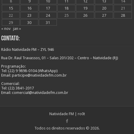
8
9
10
11
12
13
14
15
16
17
18
19
20
21
22
23
24
25
26
27
28
29
30
31
« nov
jan »
Contato:
Rádio Natividade FM – ZYL 946
Rua Dr. Raul Travassos, 01 – Salas 201/202 – Centro – Natividade (RJ)
Programação:
Tel: (22) 9 9898-0104 (WhatsApp)
Email: participe@natividadefm.com.br
Comercial:
Tel: (22) 3841-2017
Email: comercial@natividadefm.com.br
Natividade FM
|
ro0t
Todos os direitos reservados © 2026.