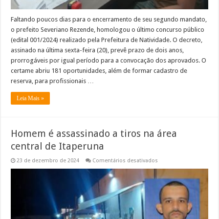
Faltando poucos dias para o encerramento de seu segundo mandato,
o prefeito Severiano Rezende, homologou o último concurso público
(edital 001/2024) realizado pela Prefeitura de Natividade. O decreto,
assinado na última sexta-feira (20), prevê prazo de dois anos,
prorrogáveis por igual período para a convocação dos aprovados. O
certame abriu 181 oportunidades, além de formar cadastro de
reserva, para profissionais …
Leia Mais »
Homem é assassinado a tiros na área
central de Itaperuna
em
23 de dezembro de 2024
Comentários desativados
Homem
é
assassinado
a
tiros
na
área
central
de