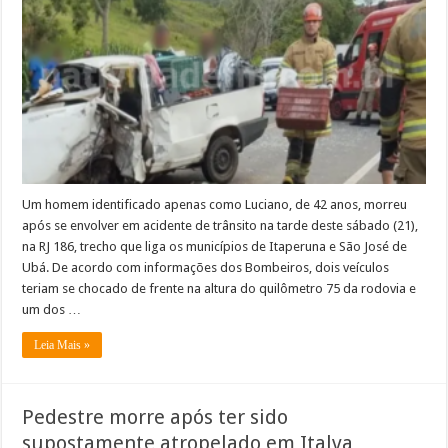
acidente
na
RJ
186,
entre
Itaperuna
e
São
José
de
Ubá
Um homem identificado apenas como Luciano, de 42 anos, morreu
após se envolver em acidente de trânsito na tarde deste sábado (21),
na RJ 186, trecho que liga os municípios de Itaperuna e São José de
Ubá. De acordo com informações dos Bombeiros, dois veículos
teriam se chocado de frente na altura do quilômetro 75 da rodovia e
um dos …
Leia Mais »
Pedestre morre após ter sido
supostamente atropelado em Italva