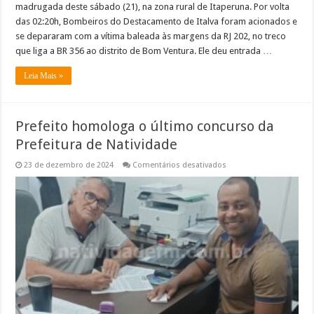
madrugada deste sábado (21), na zona rural de Itaperuna. Por volta
das 02:20h, Bombeiros do Destacamento de Italva foram acionados e
se depararam com a vítima baleada às margens da RJ 202, no treco
que liga a BR 356 ao distrito de Bom Ventura. Ele deu entrada …
Leia Mais »
Prefeito homologa o último concurso da
Prefeitura de Natividade
em
23 de dezembro de 2024
Comentários desativados
Prefeito
homologa
o
último
concurso
da
Prefeitura
de
Natividade