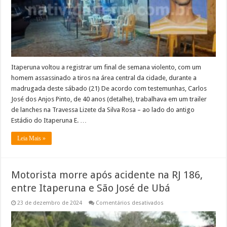
Itaperuna
Itaperuna voltou a registrar um final de semana violento, com um
homem assassinado a tiros na área central da cidade, durante a
madrugada deste sábado (21) De acordo com testemunhas, Carlos
José dos Anjos Pinto, de 40 anos (detalhe), trabalhava em um trailer
de lanches na Travessa Lizete da Silva Rosa – ao lado do antigo
Estádio do Itaperuna E. …
Leia Mais »
Motorista morre após acidente na RJ 186,
entre Itaperuna e São José de Ubá
em
23 de dezembro de 2024
Comentários desativados
Motorista
morre
após