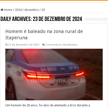
Home
/
2024
/
dezembro
/
23
Daily Archives:
23 de dezembro de 2024
Homem é baleado na zona rural de
Itaperuna
em
23 de dezembro de 2024
Comentários desativados
Homem
é
baleado
na
zona
rural
de
Itaperuna
Um homem de 28 anos, foi alvo de atentado a tiros durante a