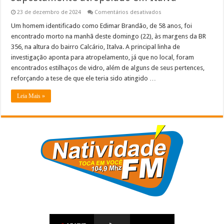
em
23 de dezembro de 2024
Comentários desativados
Pedestre
morre
Um homem identificado como Edimar Brandão, de 58 anos, foi
após
encontrado morto na manhã deste domingo (22), às margens da BR
ter
sido
356, na altura do bairro Calcário, Italva. A principal linha de
supostamente
investigação aponta para atropelamento, já que no local, foram
atropelado
em
encontrados estilhaços de vidro, além de alguns de seus pertences,
Italva
reforçando a tese de que ele teria sido atingido …
Leia Mais »