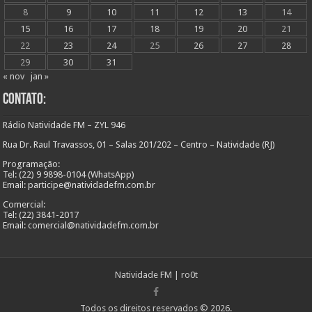
8
9
10
11
12
13
14
15
16
17
18
19
20
21
22
23
24
25
26
27
28
29
30
31
« nov
jan »
Contato:
Rádio Natividade FM – ZYL 946
Rua Dr. Raul Travassos, 01 – Salas 201/202 – Centro – Natividade (RJ)
Programação:
Tel: (22) 9 9898-0104 (WhatsApp)
Email: participe@natividadefm.com.br
Comercial:
Tel: (22) 3841-2017
Email: comercial@natividadefm.com.br
Natividade FM
|
ro0t
Todos os direitos reservados © 2026.