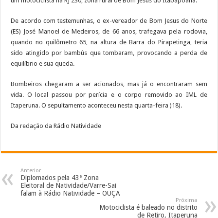
um motociclista na RJ 230, zona rural de Bom Jesus do Itabapoana.
De acordo com testemunhas, o ex-vereador de Bom Jesus do Norte
(ES) José Manoel de Medeiros, de 66 anos, trafegava pela rodovia,
quando no quilômetro 65, na altura de Barra do Pirapetinga, teria
sido atingido por bambús que tombaram, provocando a perda de
equilíbrio e sua queda.
Bombeiros chegaram a ser acionados, mas já o encontraram sem
vida. O local passou por perícia e o corpo removido ao IML de
Itaperuna. O sepultamento aconteceu nesta quarta-feira )18).
Da redação da Rádio Natividade
Anterior
Diplomados pela 43ª Zona
Eleitoral de Natividade/Varre-Sai
falam à Rádio Natividade – OUÇA
Próxima
Motociclista é baleado no distrito
de Retiro, Itaperuna