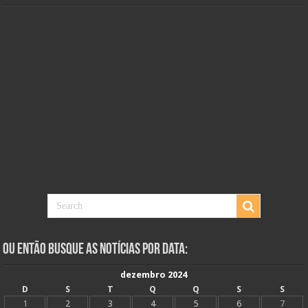
Ou Então Busque as Notícias Por Data:
dezembro 2024
D
S
T
Q
Q
S
S
1
2
3
4
5
6
7