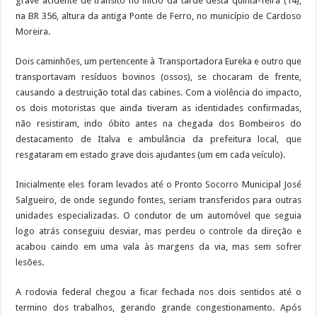
grave acidente de trânsito no início da tarde desta quinta-feira (14),
na BR 356, altura da antiga Ponte de Ferro, no município de Cardoso
Moreira.
Dois caminhões, um pertencente à Transportadora Eureka e outro que
transportavam resíduos bovinos (ossos), se chocaram de frente,
causando a destruição total das cabines. Com a violência do impacto,
os dois motoristas que ainda tiveram as identidades confirmadas,
não resistiram, indo óbito antes na chegada dos Bombeiros do
destacamento de Italva e ambulância da prefeitura local, que
resgataram em estado grave dois ajudantes (um em cada veículo).
Inicialmente eles foram levados até o Pronto Socorro Municipal José
Salgueiro, de onde segundo fontes, seriam transferidos para outras
unidades especializadas. O condutor de um automóvel que seguia
logo atrás conseguiu desviar, mas perdeu o controle da direção e
acabou caindo em uma vala às margens da via, mas sem sofrer
lesões.
A rodovia federal chegou a ficar fechada nos dois sentidos até o
termino dos trabalhos, gerando grande congestionamento. Após