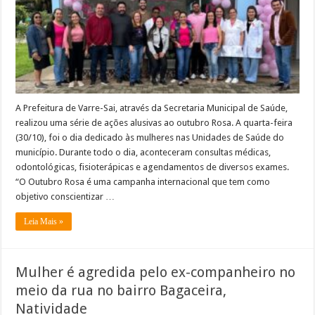
o
Outubro
Rosa
A Prefeitura de Varre-Sai, através da Secretaria Municipal de Saúde,
realizou uma série de ações alusivas ao outubro Rosa. A quarta-feira
(30/10), foi o dia dedicado às mulheres nas Unidades de Saúde do
município. Durante todo o dia, aconteceram consultas médicas,
odontológicas, fisioterápicas e agendamentos de diversos exames.
“O Outubro Rosa é uma campanha internacional que tem como
objetivo conscientizar …
Leia Mais »
Mulher é agredida pelo ex-companheiro no
meio da rua no bairro Bagaceira,
Natividade