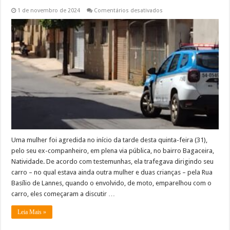
em
1 de novembro de 2024
Comentários desativados
Mulher
é
agredida
pelo
ex-
companheiro
no
meio
da
rua
no
bairro
Bagaceira,
Natividade
Uma mulher foi agredida no início da tarde desta quinta-feira (31),
pelo seu ex-companheiro, em plena via pública, no bairro Bagaceira,
Natividade. De acordo com testemunhas, ela trafegava dirigindo seu
carro – no qual estava ainda outra mulher e duas crianças – pela Rua
Basílio de Lannes, quando o envolvido, de moto, emparelhou com o
carro, eles começaram a discutir …
Leia Mais »