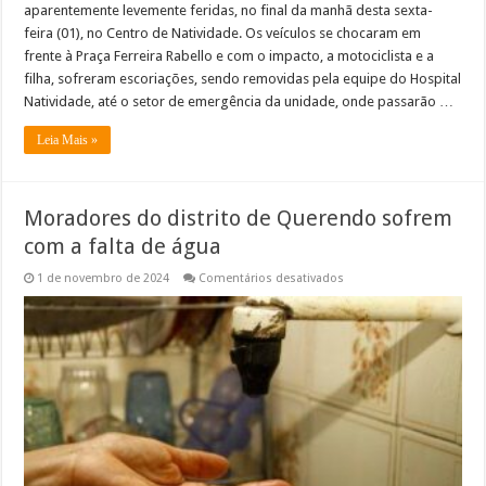
aparentemente levemente feridas, no final da manhã desta sexta-
feira (01), no Centro de Natividade. Os veículos se chocaram em
frente à Praça Ferreira Rabello e com o impacto, a motociclista e a
filha, sofreram escoriações, sendo removidas pela equipe do Hospital
Natividade, até o setor de emergência da unidade, onde passarão …
Leia Mais »
Moradores do distrito de Querendo sofrem
com a falta de água
em
1 de novembro de 2024
Comentários desativados
Moradores
do
distrito
de
Querendo
sofrem
com
a
falta
de
água