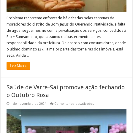
Problema recorrente enfrentado há décadas pelas centenas de
moradores do distrito de Bom Jesus do Querendo, Natividade, a falta
de água, segue mesmo com a privatização dos serviços, concedidos à
Rio + Saneamento, que assumiu o abastecimento, antes
responsabilidade da prefeitura. De acordo com consumidores, desde
o último domingo (27), a maior parte das torneiras dos imóveis, está
seca. Ainda …
Leia Mais »
Saúde de Varre-Sai promove ação fechando
o Outubro Rosa
em
1 de novembro de 2024
Comentários desativados
Saúde
de
Varre-
Sai
promove
ação
fechando