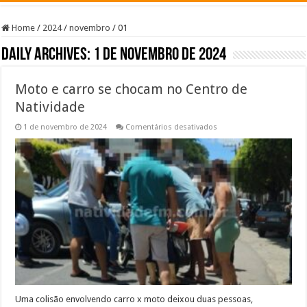
Home
/
2024
/
novembro
/
01
Daily Archives:
1 de novembro de 2024
Moto e carro se chocam no Centro de
Natividade
em
1 de novembro de 2024
Comentários desativados
Moto
e
carro
se
chocam
no
Centro
de
Natividade
Uma colisão envolvendo carro x moto deixou duas pessoas,