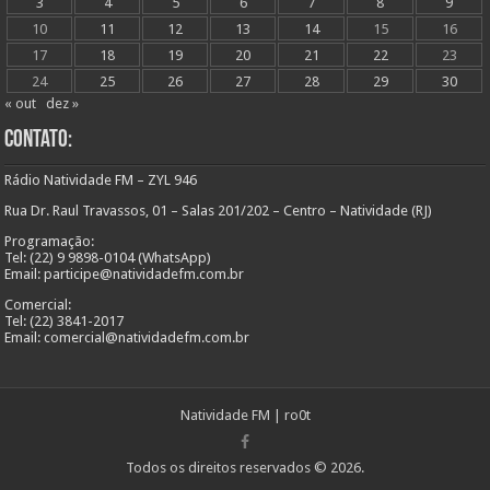
3
4
5
6
7
8
9
10
11
12
13
14
15
16
17
18
19
20
21
22
23
24
25
26
27
28
29
30
« out
dez »
Contato:
Rádio Natividade FM – ZYL 946
Rua Dr. Raul Travassos, 01 – Salas 201/202 – Centro – Natividade (RJ)
Programação:
Tel: (22) 9 9898-0104 (WhatsApp)
Email: participe@natividadefm.com.br
Comercial:
Tel: (22) 3841-2017
Email: comercial@natividadefm.com.br
Natividade FM
|
ro0t
Todos os direitos reservados © 2026.