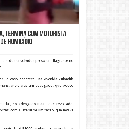
na, termina com motorista
de homicídio
om um dos envolvidos preso em flagrante no
a.
ade, o caso aconteceu na Avenida Zulamith
homens, entre eles um advogado, que pouco
chada”, no advogado R.A.F., que revoltado,
stas, com a lateral de um facão, que levava
honete Ford F1000, acelerou e atropelou o