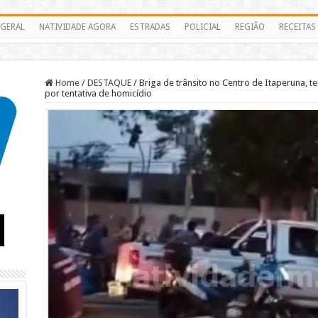
GERAL
NATIVIDADE AGORA
ESTRADAS
POLICIAL
REGIÃO
RECEITAS
Home
/
DESTAQUE
/
Briga de trânsito no Centro de Itaperuna, 
por tentativa de homicídio