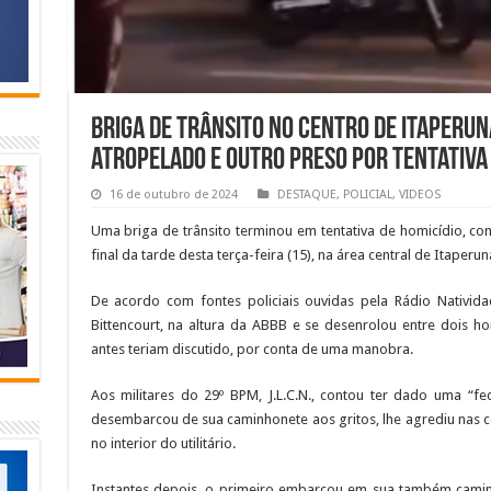
Briga de trânsito no Centro de Itaperu
atropelado e outro preso por tentativa 
16 de outubro de 2024
DESTAQUE
,
POLICIAL
,
VIDEOS
Uma briga de trânsito terminou em tentativa de homicídio, c
final da tarde desta terça-feira (15), na área central de Itaperun
De acordo com fontes policiais ouvidas pela Rádio Nativid
Bittencourt, na altura da ABBB e se desenrolou entre dois 
antes teriam discutido, por conta de uma manobra.
Aos militares do 29º BPM, J.L.C.N., contou ter dado uma “fe
desembarcou de sua caminhonete aos gritos, lhe agrediu nas co
no interior do utilitário.
Instantes depois, o primeiro embarcou em sua também camin