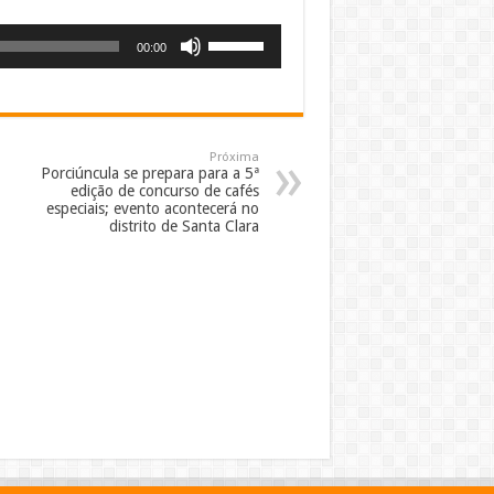
Use
00:00
as
setas
para
cima
ou
Próxima
Porciúncula se prepara para a 5ª
para
edição de concurso de cafés
baixo
especiais; evento acontecerá no
distrito de Santa Clara
para
aumentar
ou
diminuir
o
volume.