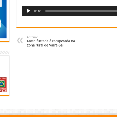
Tocador
00:00
de
áudio
Anterior
Moto furtada é recuperada na
zona rural de Varre-Sai