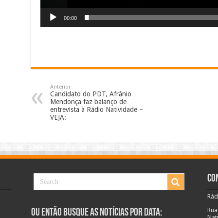
00:00
Anterior
Candidato do PDT, Afrânio
Mendonça faz balanço de
entrevista à Rádio Natividade –
VEJA:
Co
Rád
Rua
Ou Então Busque as Notícias Por Data:
Nat