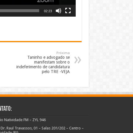
02:23
Próxima
Taninho e advogado se
manifestam sobre o
indeferimento de candidatura
pelo TRE -VEJA
ntato:
io Natividade FM – ZYL 946
 Dr. Raul Travassos, 01 – Salas 201/202 – Centro –
ividade (RJ)