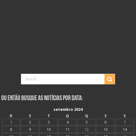
Ou Então Busque as Notícias Por Data:
setembro 2024
D
S
T
Q
Q
S
S
1
2
3
4
5
6
7
8
9
10
11
12
13
14