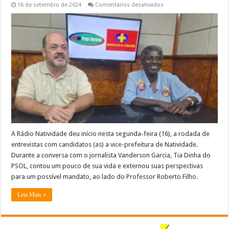
em
16 de setembro de 2024
Comentários desativados
Tia
Dinha
(PSOL),
abre
a
rodada
de
entrevistas
com
os
vices
de
Natividade
–
VEJA
A Rádio Natividade deu início nesta segunda-feira (16), a rodada de
entrevistas com candidatos (as) a vice-prefeitura de Natividade.
Durante a conversa com o jornalista Vanderson Garcia, Tia Dinha do
PSOL, contou um pouco de sua vida e externou suas perspectivas
para um possível mandato, ao lado do Professor Roberto Filho.
Leia Mais »