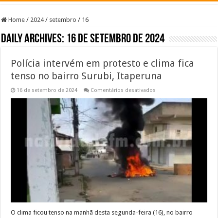
Home
/
2024
/
setembro
/
16
Daily Archives:
16 de setembro de 2024
Polícia intervém em protesto e clima fica
tenso no bairro Surubi, Itaperuna
em
16 de setembro de 2024
Comentários desativados
Polícia
intervém
em
protesto
e
clima
fica
tenso
no
bairro
Surubi,
Itaperuna
O clima ficou tenso na manhã desta segunda-feira (16), no bairro