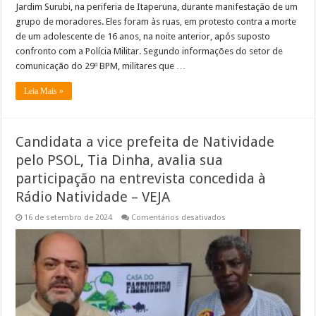
Jardim Surubi, na periferia de Itaperuna, durante manifestação de um
grupo de moradores. Eles foram às ruas, em protesto contra a morte
de um adolescente de 16 anos, na noite anterior, após suposto
confronto com a Polícia Militar. Segundo informações do setor de
comunicação do 29º BPM, militares que …
Leia Mais »
Candidata a vice prefeita de Natividade
pelo PSOL, Tia Dinha, avalia sua
participação na entrevista concedida à
Rádio Natividade – VEJA
em
16 de setembro de 2024
Comentários desativados
Candidata
a
vice
prefeita
de
Natividade
pelo
PSOL,
Tia
Dinha,