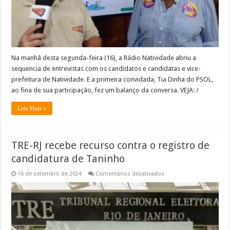
avalia
sua
participação
na
entrevista
concedida
à
Rádio
Natividade
Na manhã desta segunda-feira (16), a Rádio Natividade abriu a
–
sequencia de entrevistas com os candidatos e candidatas e vice-
VEJA
prefeitura de Natividade. E a primeira convidada, Tia Dinha do PSOL,
ao fina de sua participação, fez um balanço da conversa. VEJA: /
Leia Mais »
TRE-RJ recebe recurso contra o registro de
candidatura de Taninho
em
16 de setembro de 2024
Comentários desativados
TRE-
RJ
recebe
recurso
contra
o
registro
de