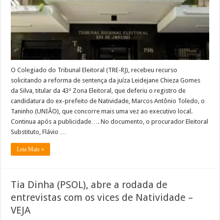
candidatura
de
Taninho
O Colegiado do Tribunal Eleitoral (TRE-RJ), recebeu recurso
solicitando a reforma de sentença da juíza Leidejane Chieza Gomes
da Silva, titular da 43ª Zona Eleitoral, que deferiu o registro de
candidatura do ex-prefeito de Natividade, Marcos Antônio Toledo, o
Taninho (UNIÃO), que concorre mais uma vez ao executivo local.
Continua após a publicidade…. No documento, o procurador Eleitoral
Substituto, Flávio …
Leia Mais »
Tia Dinha (PSOL), abre a rodada de
entrevistas com os vices de Natividade –
VEJA