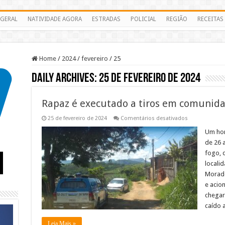
GERAL
NATIVIDADE AGORA
ESTRADAS
POLICIAL
REGIÃO
RECEITAS
Home
/
2024
/
fevereiro
/
25
Daily Archives:
25 de fevereiro de 2024
Rapaz é executado a tiros em comunid
em
25 de fevereiro de 2024
Comentários desativados
Rapaz
é
Um hom
executado
de 26 
a
tiros
fogo, 
em
locali
comunidade
de
Morado
Miracema
e acion
chegar
caído 
Leia Mais »