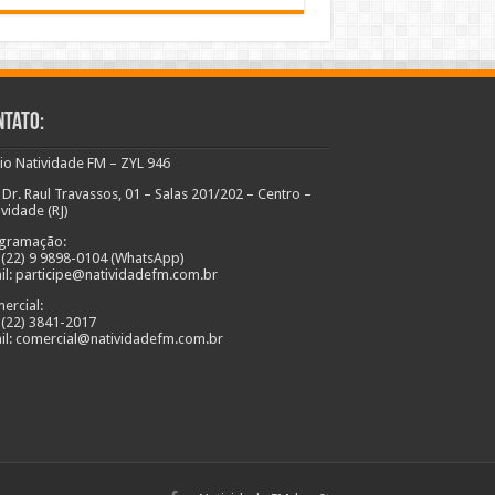
ntato:
io Natividade FM – ZYL 946
 Dr. Raul Travassos, 01 – Salas 201/202 – Centro –
ividade (RJ)
gramação:
: (22) 9 9898-0104 (WhatsApp)
il: participe@natividadefm.com.br
ercial:
: (22) 3841-2017
il: comercial@natividadefm.com.br