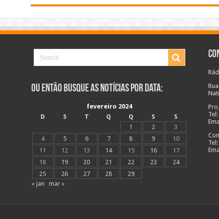
Co
Rád
Rua
Ou Então Busque as Notícias Por Data:
Nat
fevereiro 2024
Pro
Tel
D
S
T
Q
Q
S
S
Ema
1
2
3
Com
4
5
6
7
8
9
10
Tel
Ema
11
12
13
14
15
16
17
18
19
20
21
22
23
24
25
26
27
28
29
« jan
mar »