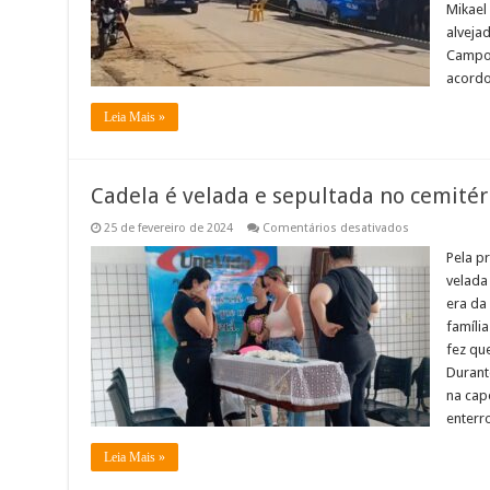
tentativa
Mikael 
nas
últimas
alveja
horas
Campos
acordo
Leia Mais »
Cadela é velada e sepultada no cemité
em
25 de fevereiro de 2024
Comentários desativados
Cadela
é
Pela p
velada
velada 
e
sepultada
era da
no
famíli
cemitério
municipal
fez que
de
Muriaé
Durant
na cap
enterr
Leia Mais »