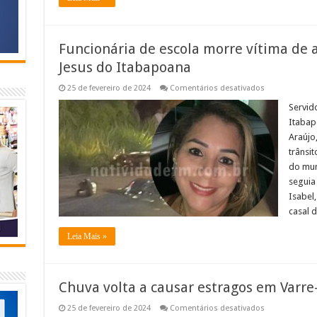
Funcionária de escola morre vítima de 
Jesus do Itabapoana
em
25 de fevereiro de 2024
Comentários desativados
Funcionária
de
Servid
escola
Itabap
morre
vítima
Araújo
de
trânsit
acidente
na
do mun
RJ
230,
seguia
Bom
Isabel
Jesus
do
casal d
Itabapoana
Leia Mais »
Chuva volta a causar estragos em Varre-
em
25 de fevereiro de 2024
Comentários desativados
Chuva