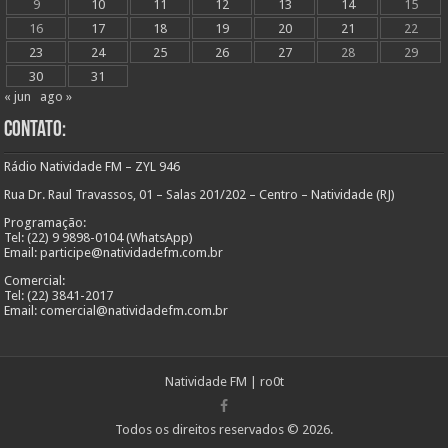
9
10
11
12
13
14
15
16
17
18
19
20
21
22
23
24
25
26
27
28
29
30
31
« jun
ago »
Contato:
Rádio Natividade FM – ZYL 946
Rua Dr. Raul Travassos, 01 – Salas 201/202 – Centro – Natividade (RJ)
Programação:
Tel: (22) 9 9898-0104 (WhatsApp)
Email: participe@natividadefm.com.br
Comercial:
Tel: (22) 3841-2017
Email: comercial@natividadefm.com.br
Natividade FM
|
ro0t
Todos os direitos reservados © 2026.