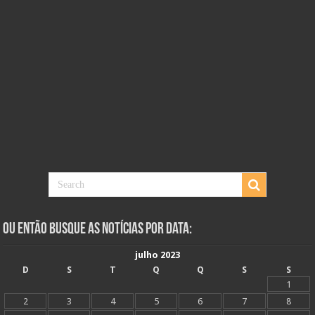
Ou Então Busque as Notícias Por Data:
julho 2023
D
S
T
Q
Q
S
S
1
2
3
4
5
6
7
8