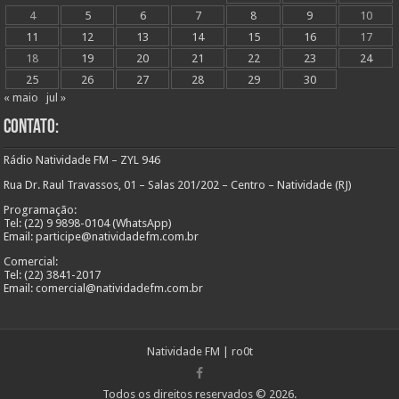
4
5
6
7
8
9
10
11
12
13
14
15
16
17
18
19
20
21
22
23
24
25
26
27
28
29
30
« maio
jul »
Contato:
Rádio Natividade FM – ZYL 946
Rua Dr. Raul Travassos, 01 – Salas 201/202 – Centro – Natividade (RJ)
Programação:
Tel: (22) 9 9898-0104 (WhatsApp)
Email: participe@natividadefm.com.br
Comercial:
Tel: (22) 3841-2017
Email: comercial@natividadefm.com.br
Natividade FM
|
ro0t
Todos os direitos reservados © 2026.