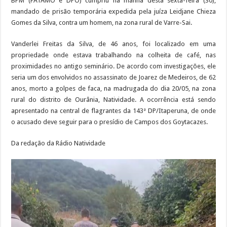
BPM (PATAMO e DPO) cumpriu na manhã desta sexta-feira (30),
mandado de prisão temporária expedida pela juíza Leidjane Chieza
Gomes da Silva, contra um homem, na zona rural de Varre-Sai.
Vanderlei Freitas da Silva, de 46 anos, foi localizado em uma
propriedade onde estava trabalhando na colheita de café, nas
proximidades no antigo seminário. De acordo com investigações, ele
seria um dos envolvidos no assassinato de Joarez de Medeiros, de 62
anos, morto a golpes de faca, na madrugada do dia 20/05, na zona
rural do distrito de Ourânia, Natividade. A ocorrência está sendo
apresentado na central de flagrantes da 143ª DP/Itaperuna, de onde
o acusado deve seguir para o presídio de Campos dos Goytacazes.
Da redação da Rádio Natividade