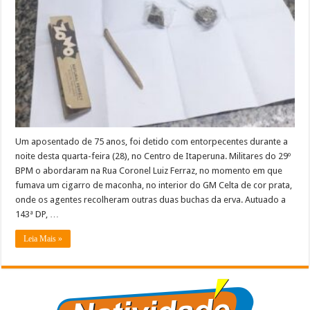
anos
flagrado
com
maconha
em
Itaperuna
Um aposentado de 75 anos, foi detido com entorpecentes durante a
noite desta quarta-feira (28), no Centro de Itaperuna. Militares do 29º
BPM o abordaram na Rua Coronel Luiz Ferraz, no momento em que
fumava um cigarro de maconha, no interior do GM Celta de cor prata,
onde os agentes recolheram outras duas buchas da erva. Autuado a
143ª DP, …
Leia Mais »