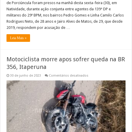
de Porciúncula foram presos na manhã desta sexta-feira (30), em
Natividade, durante ação conjunta entre agentes da 139ª DP e
militares do 29º BPM, nos bairros Pedro Gomes e Linha Camilo Carlos
Rodrigues Neto, de 28 anos e Jairo Alves de Matos, de 29, que desde
2019, respondem por acusação de …
Leia Mais »
Motociclista morre apos sofrer queda na BR
356, Itaperuna
em
30 de junho de 2023
Comentários desativados
Motociclista
morre
apos
sofrer
queda
na
BR
356,
Itaperuna