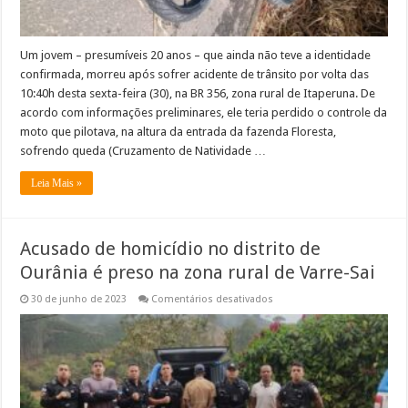
Um jovem – presumíveis 20 anos – que ainda não teve a identidade
confirmada, morreu após sofrer acidente de trânsito por volta das
10:40h desta sexta-feira (30), na BR 356, zona rural de Itaperuna. De
acordo com informações preliminares, ele teria perdido o controle da
moto que pilotava, na altura da entrada da fazenda Floresta,
sofrendo queda (Cruzamento de Natividade …
Leia Mais »
Acusado de homicídio no distrito de
Ourânia é preso na zona rural de Varre-Sai
em
30 de junho de 2023
Comentários desativados
Acusado
de
homicídio
no
distrito
de
Ourânia
é
preso