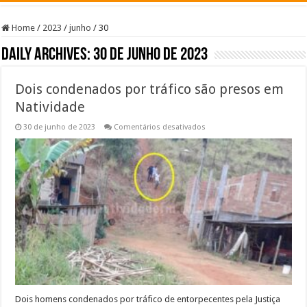
Home
/
2023
/
junho
/
30
Daily Archives:
30 de junho de 2023
Dois condenados por tráfico são presos em
Natividade
em
30 de junho de 2023
Comentários desativados
Dois
condenados
por
tráfico
são
presos
em
Natividade
Dois homens condenados por tráfico de entorpecentes pela Justiça