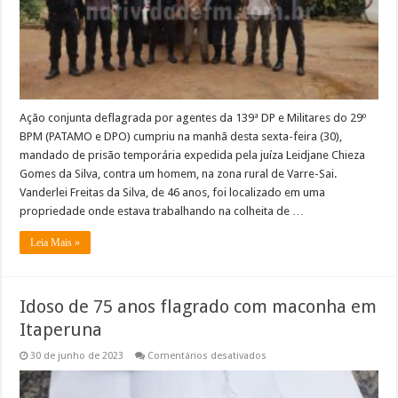
na
zona
rural
de
Varre-
Sai
Ação conjunta deflagrada por agentes da 139ª DP e Militares do 29º
BPM (PATAMO e DPO) cumpriu na manhã desta sexta-feira (30),
mandado de prisão temporária expedida pela juíza Leidjane Chieza
Gomes da Silva, contra um homem, na zona rural de Varre-Sai.
Vanderlei Freitas da Silva, de 46 anos, foi localizado em uma
propriedade onde estava trabalhando na colheita de …
Leia Mais »
Idoso de 75 anos flagrado com maconha em
Itaperuna
em
30 de junho de 2023
Comentários desativados
Idoso
de
75