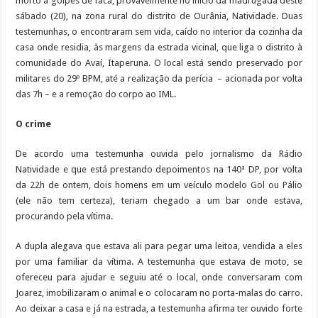
morto a golpes de faca, provavelmente no início da madrugada deste
sábado (20), na zona rural do distrito de Ourânia, Natividade. Duas
testemunhas, o encontraram sem vida, caído no interior da cozinha da
casa onde residia, às margens da estrada vicinal, que liga o distrito à
comunidade do Avaí, Itaperuna. O local está sendo preservado por
militares do 29º BPM, até a realização da perícia – acionada por volta
das 7h – e a remoção do corpo ao IML.
O crime
De acordo uma testemunha ouvida pelo jornalismo da Rádio
Natividade e que está prestando depoimentos na 140ª DP, por volta
da 22h de ontem, dois homens em um veículo modelo Gol ou Pálio
(ele não tem certeza), teriam chegado a um bar onde estava,
procurando pela vítima.
A dupla alegava que estava ali para pegar uma leitoa, vendida a eles
por uma familiar da vítima. A testemunha que estava de moto, se
ofereceu para ajudar e seguiu até o local, onde conversaram com
Joarez, imobilizaram o animal e o colocaram no porta-malas do carro.
Ao deixar a casa e já na estrada, a testemunha afirma ter ouvido forte