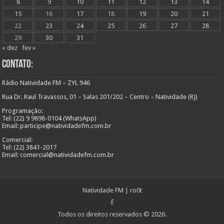
8
9
10
11
12
13
14
15
16
17
18
19
20
21
22
23
24
25
26
27
28
29
30
31
« dez
fev »
Contato:
Rádio Natividade FM – ZYL 946
Rua Dr. Raul Travassos, 01 – Salas 201/202 – Centro – Natividade (RJ)
Programação:
Tel: (22) 9 9898-0104 (WhatsApp)
Email: participe@natividadefm.com.br
Comercial:
Tel: (22) 3841-2017
Email: comercial@natividadefm.com.br
Natividade FM
|
ro0t
Todos os direitos reservados © 2026.