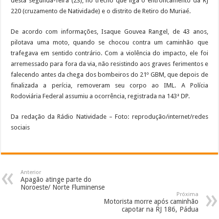
desta segunda-feira (23), no trecho que liga o entroncamento da RJ
220 (cruzamento de Natividade) e o distrito de Retiro do Muriaé.
De acordo com informações, Isaque Gouvea Rangel, de 43 anos,
pilotava uma moto, quando se chocou contra um caminhão que
trafegava em sentido contrário. Com a violência do impacto, ele foi
arremessado para fora da via, não resistindo aos graves ferimentos e
falecendo antes da chega dos bombeiros do 21º GBM, que depois de
finalizada a perícia, removeram seu corpo ao IML. A Polícia
Rodoviária Federal assumiu a ocorrência, registrada na 143ª DP.
Da redação da Rádio Natividade – Foto: reprodução/internet/redes
sociais
Anterior
Apagão atinge parte do
Noroeste/ Norte Fluminense
Próxima
Motorista morre após caminhão
capotar na RJ 186, Pádua