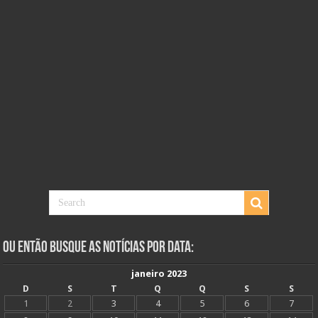
Ou Então Busque as Notícias Por Data:
janeiro 2023
D
S
T
Q
Q
S
S
1
2
3
4
5
6
7