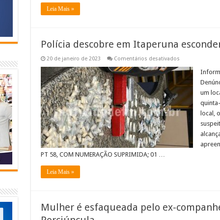
Leia Mais »
Polícia descobre em Itaperuna esconder
em
20 de janeiro de 2023
Comentários desativados
Polícia
descobre
Inform
em
Denúnc
Itaperuna
esconderijo
um loca
de
quinta-
arma
e
local, 
drogas
suspei
alcanç
apreen
PT 58, COM NUMERAÇÃO SUPRIMIDA; 01 …
Leia Mais »
Mulher é esfaqueada pelo ex-companhei
Porciúncula