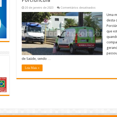
em
20 de janeiro de 2023
Comentários desativados
Mulher
é
Uma mu
esfaqueada
desta q
pelo
ex-
Porciún
companheiro
que es
no
Cristo
quando
Rei,
Porciúncula
compan
gerando
passou
de Saúde, sendo …
Leia Mais »