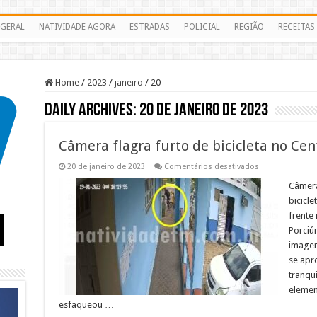
GERAL
NATIVIDADE AGORA
ESTRADAS
POLICIAL
REGIÃO
RECEITAS
Home
/
2023
/
janeiro
/
20
Daily Archives:
20 de janeiro de 2023
Câmera flagra furto de bicicleta no Cen
em
20 de janeiro de 2023
Comentários desativados
Câmera
flagra
Câmera
furto
bicicle
de
bicicleta
frente 
no
Porciún
Centro
de
imagens
Porciúncula
–
se apr
VEJA
tranqu
elemen
esfaqueou …