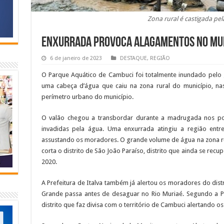
Zona rural é castigada pe
Enxurrada provoca alagamentos no mun
6 de janeiro de 2023
DESTAQUE
,
REGIÃO
O Parque Aquático de Cambuci foi totalmente inundado pelo
uma cabeça d’água que caiu na zona rural do município, na
perímetro urbano do município.
O valão chegou a transbordar durante a madrugada nos po
invadidas pela água. Uma enxurrada atingiu a região entre
assustando os moradores. O grande volume de água na zona r
corta o distrito de São João Paraíso, distrito que ainda se rec
2020.
A Prefeitura de Italva também já alertou os moradores do dist
Grande passa antes de desaguar no Rio Muriaé. Segundo a Pref
distrito que faz divisa com o território de Cambuci alertando o