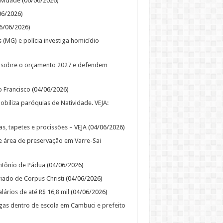
ividade
(06/06/2026)
06/2026)
6/06/2026)
MG) e polícia investiga homicídio
ia sobre o orçamento 2027 e defendem
o Francisco
(04/06/2026)
biliza paróquias de Natividade. VEJA:
s, tapetes e procissões – VEJA
(04/06/2026)
de área de preservação em Varre-Sai
ntônio de Pádua
(04/06/2026)
riado de Corpus Christi
(04/06/2026)
ários de até R$ 16,8 mil
(04/06/2026)
gas dentro de escola em Cambuci e prefeito