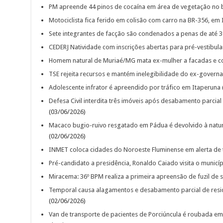
PM apreende 44 pinos de cocaína em área de vegetação no ba
Motociclista fica ferido em colisão com carro na BR-356, em I
Sete integrantes de facção são condenados a penas de até 
CEDERJ Natividade com inscrições abertas para pré-vestibular
Homem natural de Muriaé/MG mata ex-mulher a facadas e c
TSE rejeita recursos e mantém inelegibilidade do ex-govern
Adolescente infrator é apreendido por tráfico em Itaperuna
Defesa Civil interdita três imóveis após desabamento parci
(03/06/2026)
Macaco bugio-ruivo resgatado em Pádua é devolvido à natu
(02/06/2026)
INMET coloca cidades do Noroeste Fluminense em alerta de
Pré-candidato a presidência, Ronaldo Caiado visita o municí
Miracema: 36º BPM realiza a primeira apreensão de fuzil de s
Temporal causa alagamentos e desabamento parcial de resi
(02/06/2026)
Van de transporte de pacientes de Porciúncula é roubada e