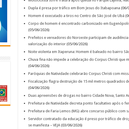
Motociclista sofre fratura após queda no Parque Lajinha, Nat
Dupla é presa por tráfico em Bom Jesus do Itabapoana
(06/
Homem é executado a tiros no Centro de São José de Ubá
(0
Corpo de homem é encontrado carbonizado em Eugenópolis (
(05/06/2026)
Prefeitos e vereadores do Noroeste participam de audiênc
valorização do interior
(05/06/2026)
Noite violenta em Itaperuna: Homem é baleado no bairro Sã
Chuva fina não impede a celebração do Corpus Christi que mo
(04/06/2026)
Paróquias de Natividade celebrarão Corpus Christi com missa
Fiscalização flagra destruição de 15 mil metros quadrados 
(04/06/2026)
Duas apreensões de drogas no bairro Cidade Nova, Santo A
Prefeitura de Natividade decreta ponto facultativo após o fe
Prefeitura de Faria Lemos (MG) abre concurso público com sal
Servidor contratado da educação é preso por tráfico de dro
se manifesta – VEJA
(03/06/2026)