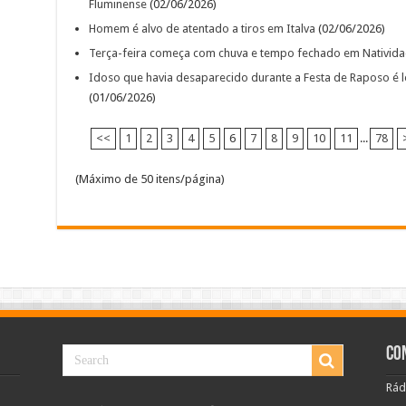
Fluminense
(02/06/2026)
Homem é alvo de atentado a tiros em Italva
(02/06/2026)
Terça-feira começa com chuva e tempo fechado em Natividad
Idoso que havia desaparecido durante a Festa de Raposo é lo
(01/06/2026)
<<
1
2
3
4
5
6
7
8
9
10
11
...
78
(Máximo de 50 itens/página)
Co
Rád