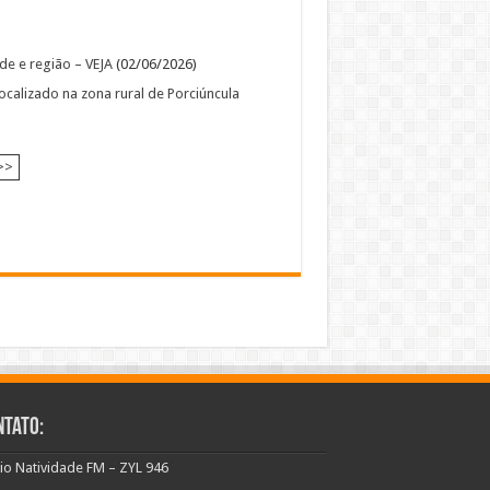
e e região – VEJA
(02/06/2026)
calizado na zona rural de Porciúncula
>>
ntato:
io Natividade FM – ZYL 946