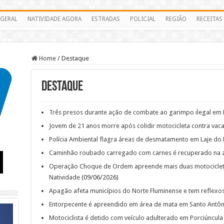
GERAL
NATIVIDADE AGORA
ESTRADAS
POLICIAL
REGIÃO
RECEITAS
Home
/
Destaque
Destaque
Três presos durante ação de combate ao garimpo ilegal em 
Jovem de 21 anos morre após colidir motocicleta contra vaca
Polícia Ambiental flagra áreas de desmatamento em Laje do 
Caminhão roubado carregado com carnes é recuperado na zo
Operação Choque de Ordem apreende mais duas motociclet
Natividade
(09/06/2026)
Apagão afeta municípios do Norte Fluminense e tem reflexo
Entorpecente é apreendido em área de mata em Santo Antôn
Motociclista é detido com veículo adulterado em Porciúncula