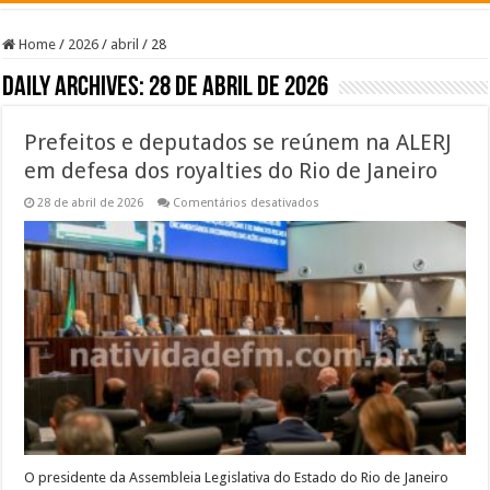
Home
/
2026
/
abril
/
28
Daily Archives:
28 de abril de 2026
Prefeitos e deputados se reúnem na ALERJ
em defesa dos royalties do Rio de Janeiro
em
28 de abril de 2026
Comentários desativados
Prefeitos
e
deputados
se
reúnem
na
ALERJ
em
defesa
dos
royalties
do
Rio
de
Janeiro
O presidente da Assembleia Legislativa do Estado do Rio de Janeiro