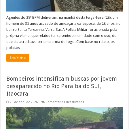
fogo
Agentes do 29º BPM detiveram, na manhã desta terça-feira (28), um
homem de 35 anos acusado de ameaçar a ex-esposa, de 28 anos, no
bairro Santa Terezinha, Varre-Sai. A Polícia Militar foi acionada pela
própria vítima, que relatou ter se sentido intimidade com o uso, do
que ela acreditava ser uma arma de fogo. Com base no relato, os
policiais …
Leia Mais »
Bombeiros intensificam buscas por jovem
desaparecido no Rio Paraíba do Sul,
Itaocara
em
28 de abril de 2026
Comentários desativados
Bombeiros
intensificam
buscas
por
jovem
desaparecido
no