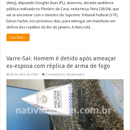
(Alerj), deputado Douglas Ruas (PL), anunciou, durante audiência
pública realizada no Plenário da Casa, nesta terça-feira (28/04), que
vai se encontrar com o ministro do Supremo Tribunal Federal (STF),
Edson Fachin, nos próximos dias, para entregar um manifesto em
defesa dos royalties do Rio de Janeiro. A Alerj está …
Leia Mais »
Varre-Sai: Homem é detido após ameaçar
ex-esposa com réplica de arma de fogo
em
28 de abril de 2026
Comentários desativados
Varre-
Sai:
Homem
é
detido
após
ameaçar
ex-
esposa
com
réplica
de
arma
de