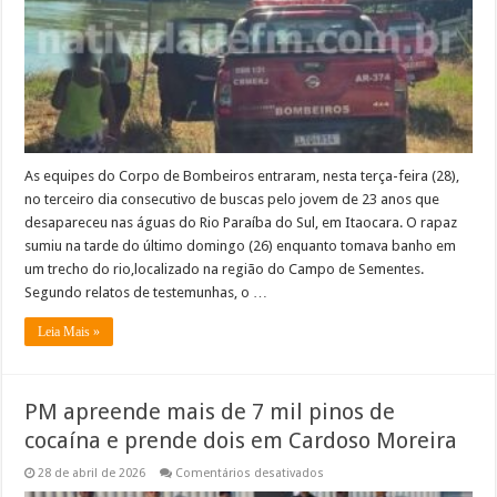
Rio
Paraíba
do
Sul,
Itaocara
As equipes do Corpo de Bombeiros entraram, nesta terça-feira (28),
no terceiro dia consecutivo de buscas pelo jovem de 23 anos que
desapareceu nas águas do Rio Paraíba do Sul, em Itaocara. O rapaz
sumiu na tarde do último domingo (26) enquanto tomava banho em
um trecho do rio,localizado na região do Campo de Sementes.
Segundo relatos de testemunhas, o …
Leia Mais »
PM apreende mais de 7 mil pinos de
cocaína e prende dois em Cardoso Moreira
em
28 de abril de 2026
Comentários desativados
PM