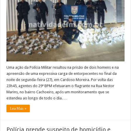
apreende
mais
de
7
mil
pinos
de
cocaína
e
prende
dois
em
Cardoso
Moreira
Uma ação da Polícia Militar resultou na prisão de dois homens e na
apreensão de uma expressiva carga de entorpecentes no final da
noite de segunda-feira (27), em Cardoso Moreira. Por volta das
23h45, agentes do 29º BPM efetuaram o flagrante na Rua Nestor
Marins, no bairro Cachoeiro, após um monitoramento que se
estendeu ao longo de todo o dia. …
Leia Mais »
Polícia prende suspeito de homicídio e