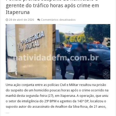
gerente do tráfico horas após crime em
Itaperuna
em
28 de abril de 2026
Comentários desativados
Polícia
prende
suspeito
de
homicídio
e
gerente
do
tráfico
horas
após
crime
em
Itaperuna
Uma ação conjunta entre as polícias Civil e Militar resultou na prisão
do suspeito de um homicídio poucas horas após o crime ocorrido na
manhã desta segunda-feira (27), em Itaperuna. A operação, que uniu
o setor de inteligência do 29º BPM e agentes da 143ª DP, localizou o
suposto autor do assassinato de Anaílton da Silva Rosa, de 21 anos,
…