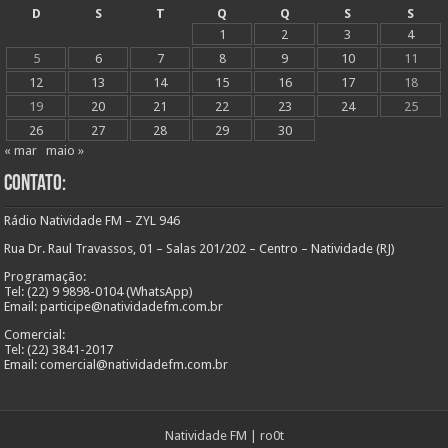
D
S
T
Q
Q
S
S
1
2
3
4
5
6
7
8
9
10
11
12
13
14
15
16
17
18
19
20
21
22
23
24
25
26
27
28
29
30
« mar
maio »
Contato:
Rádio Natividade FM – ZYL 946
Rua Dr. Raul Travassos, 01 – Salas 201/202 – Centro – Natividade (RJ)
Programação:
Tel: (22) 9 9898-0104 (WhatsApp)
Email: participe@natividadefm.com.br
Comercial:
Tel: (22) 3841-2017
Email: comercial@natividadefm.com.br
Natividade FM
|
ro0t