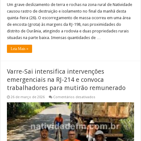
COMPLETA
Um grave deslizamento de terra e rochas na zona rural de Natividade
causou rastro de destruição e isolamento no final da manhã desta
quinta-feira (26). O escorregamento de massa ocorreu em uma área
de encosta (grota) às margens da RJ-198, nas proximidades do
distrito de Ourânia, atingindo a rodovia e duas propriedades rurais
situadas na parte baixa. Imensas quantidades de …
Leia Mais »
Varre-Sai intensifica intervenções
emergenciais na RJ-214 e convoca
trabalhadores para mutirão remunerado
em
26 de março de 2026
Comentários desativados
Varre-
Sai
intensifica
intervenções
emergenciais
na
RJ-
214
e
convoca