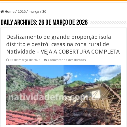
Home
/
2026
/
março
/
26
Daily Archives:
26 de março de 2026
Deslizamento de grande proporção isola
distrito e destrói casas na zona rural de
Natividade – VEJA A COBERTURA COMPLETA
em
26 de março de 2026
Comentários desativados
Deslizamento
de
grande
proporção
isola
distrito
e
destrói
casas
na
zona
rural
de
Natividade
–
VEJA
A
COBERTURA