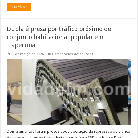
Leia Mais »
Dupla é presa por tráfico próximo de
conjunto habitacional popular em
Itaperuna
em
26 de março de 2026
Comentários desativados
Dupla
é
presa
por
tráfico
próximo
de
conjunto
habitacional
popular
em
Itaperuna
Dois elementos foram presos após operação de repressão ao tráfico
de entorpecentes na tarde desta quarta-feira (25), no bairro Boa