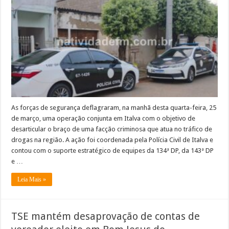
Italva
cumpre
mandados
e
prende
suspeitos
de
tráfico
de
drogas
As forças de segurança deflagraram, na manhã desta quarta-feira, 25
de março, uma operação conjunta em Italva com o objetivo de
desarticular o braço de uma facção criminosa que atua no tráfico de
drogas na região. A ação foi coordenada pela Polícia Civil de Italva e
contou com o suporte estratégico de equipes da 134ª DP, da 143ª DP
e …
Leia Mais »
TSE mantém desaprovação de contas de