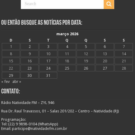
Ou Então Busque as Notícias Por Data:
março 2026
D
S
T
Q
Q
S
S
1
2
3
4
5
6
7
8
9
10
11
12
13
14
15
16
17
18
19
20
21
22
23
24
25
26
27
28
29
30
31
« fev
abr »
Contato:
Rádio Natividade FM – ZYL 946
Rua Dr. Raul Travassos, 01 – Salas 201/202 – Centro – Natividade (RJ)
Programação:
Tel: (22) 9 9898-0104 (WhatsApp)
Email: participe@natividadefm.com.br