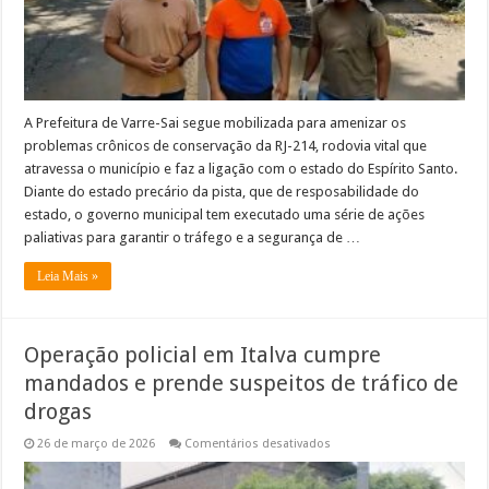
trabalhadores
para
mutirão
remunerado
A Prefeitura de Varre-Sai segue mobilizada para amenizar os
problemas crônicos de conservação da RJ-214, rodovia vital que
atravessa o município e faz a ligação com o estado do Espírito Santo.
Diante do estado precário da pista, que de resposabilidade do
estado, o governo municipal tem executado uma série de ações
paliativas para garantir o tráfego e a segurança de …
Leia Mais »
Operação policial em Italva cumpre
mandados e prende suspeitos de tráfico de
drogas
em
26 de março de 2026
Comentários desativados
Operação
policial
em