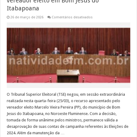
vereador eleito em Bom Jesus do
Itabapoana
em
26 de março de 2026
Comentários desativados
TSE
mantém
desaprovação
de
contas
de
vereador
eleito
em
Bom
Jesus
do
Itabapoana
O Tribunal Superior Eleitoral (TSE) negou, em sessão extraordinária
realizada nesta quarta-feira (25/03), o recurso apresentado pelo
vereador eleito Marcelo Vieira Pereira (PP), do município de Bom
Jesus do Itabapoana, no Noroeste Fluminense. Com a decisão,
tomada de forma unânime pelos ministros, permanece válida a
desaprovação de suas contas de campanha referentes às Eleições de
2024. Além da manutenção da …